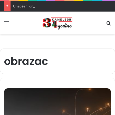
Uhapšeni organizatori krijumčarenja migranata preko BiH i Balkana
Meni
Pr
obrazac