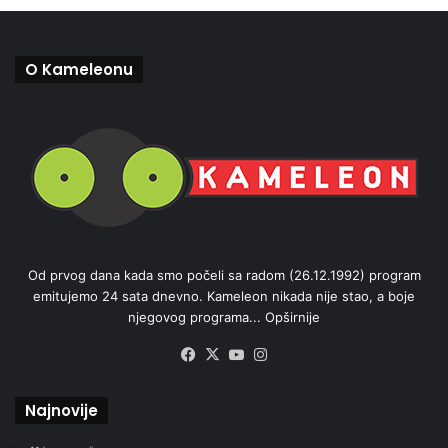
O Kameleonu
Od prvog dana kada smo počeli sa radom (26.12.1992) program
emitujemo 24 sata dnevno. Kameleon nikada nije stao, a boje
njegovog programa...
Opširnije
Facebook
X
YouTube
Instagram
Najnovije