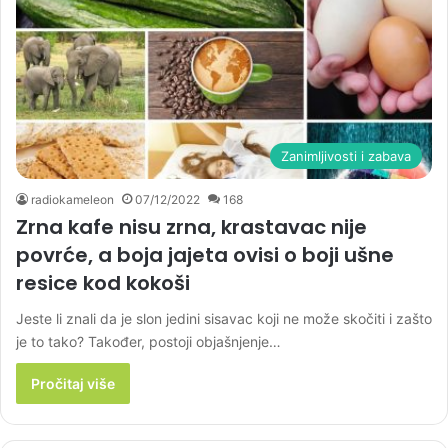
Zanimljivosti i zabava
radiokameleon
07/12/2022
168
Zrna kafe nisu zrna, krastavac nije
povrće, a boja jajeta ovisi o boji ušne
resice kod kokoši
Jeste li znali da je slon jedini sisavac koji ne može skočiti i zašto
je to tako? Također, postoji objašnjenje…
Pročitaj više