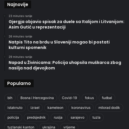
Najnovije
23 minutes ranije
Gjergja objavio spisak za duele sa Italijom i Litvanijom:
Asim Gutić u reprezentaciji
26 minutes ranije
Natpis Tito na brdu u Sloveniji mogao bi postati
kulturni spomenik
29 minutes ranije
Napad u Živinicama: Policija uhapsila muškarca zbog
nasilja nad djevojkom
Popularno
bih
Bosna i Hercegovina
Covid-19
fokus
fudbal
istaknuto
izrael
kameleon
koronavirus
milorad dodik
policija
predsjednik
rusija
sarajevo
tuzla
tuzlanski kanton
ukrajina
vrijeme