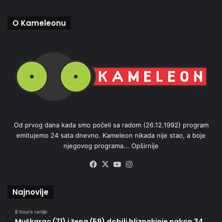
O Kameleonu
Od prvog dana kada smo počeli sa radom (26.12.1992) program
emitujemo 24 sata dnevno. Kameleon nikada nije stao, a boje
njegovog programa...
Opširnije
Facebook
X
YouTube
Instagram
Najnovije
8 hours ranije
Muškarac (71) i žena (59) dobili bliznakinje nakon 34