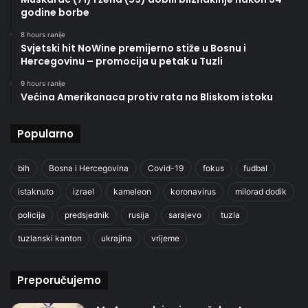
godine borbe
8 hours ranije
Svjetski hit NoWine premijerno stiže u Bosnu i
Hercegovinu – promocija u petak u Tuzli
9 hours ranije
Većina Amerikanaca protiv rata na Bliskom istoku
Popularno
bih
Bosna i Hercegovina
Covid-19
fokus
fudbal
istaknuto
izrael
kameleon
koronavirus
milorad dodik
policija
predsjednik
rusija
sarajevo
tuzla
tuzlanski kanton
ukrajina
vrijeme
Preporučujemo