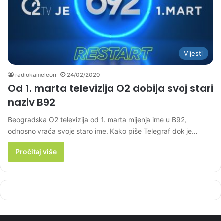
Vijesti
radiokameleon
24/02/2020
Od 1. marta televizija O2 dobija svoj stari
naziv B92
Beogradska O2 televizija od 1. marta mijenja ime u B92,
odnosno vraća svoje staro ime. Kako piše Telegraf dok je…
Pročitaj više