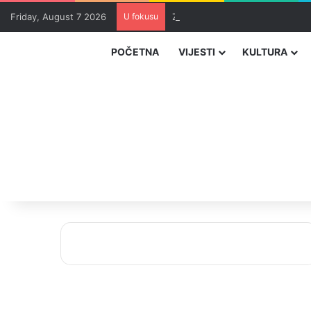
Friday, August 7 2026
U fokusu
Zvizdić, Magazinović i Kojović 
POČETNA
VIJESTI
KULTURA