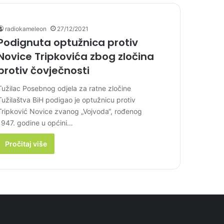
radiokameleon
27/12/2021
Podignuta optužnica protiv
Novice Tripkovića zbog zločina
protiv čovječnosti
Tužilac Posebnog odjela za ratne zločine
Tužilaštva BiH podigao je optužnicu protiv
Tripković Novice zvanog „Vojvoda“, rođenog
1947. godine u općini…
Pročitaj više