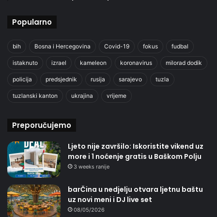
Popularno
bih
Bosna i Hercegovina
Covid-19
fokus
fudbal
istaknuto
izrael
kameleon
koronavirus
milorad dodik
policija
predsjednik
rusija
sarajevo
tuzla
tuzlanski kanton
ukrajina
vrijeme
Preporučujemo
Ljeto nije završilo: Iskoristite vikend uz
more i 1 noćenje gratis u Baškom Polju
3 weeks ranije
barČina u nedjelju otvara ljetnu baštu
uz novi meni i DJ live set
08/05/2026