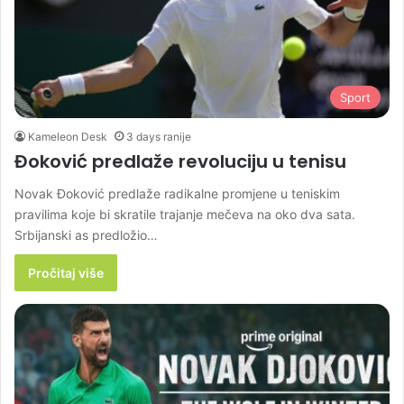
Sport
Kameleon Desk
3 days ranije
Đoković predlaže revoluciju u tenisu
Novak Đoković predlaže radikalne promjene u teniskim
pravilima koje bi skratile trajanje mečeva na oko dva sata.
Srbijanski as predložio…
Pročitaj više