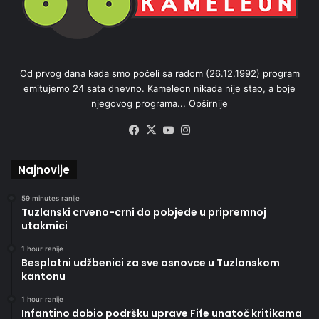
Od prvog dana kada smo počeli sa radom (26.12.1992) program
emitujemo 24 sata dnevno. Kameleon nikada nije stao, a boje
njegovog programa...
Opširnije
Facebook
X
YouTube
Instagram
Najnovije
59 minutes ranije
Tuzlanski crveno-crni do pobjede u pripremnoj
utakmici
1 hour ranije
Besplatni udžbenici za sve osnovce u Tuzlanskom
kantonu
1 hour ranije
Infantino dobio podršku uprave Fife unatoč kritikama