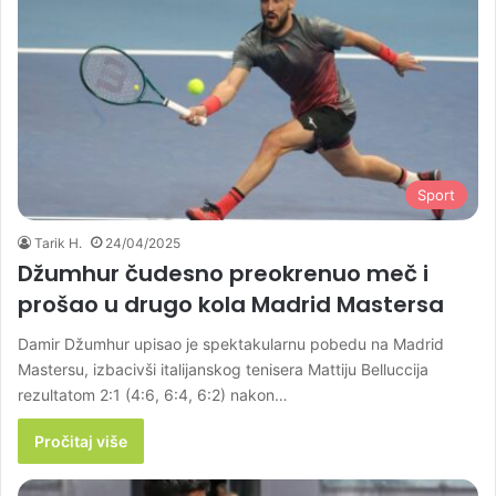
Sport
Tarik H.
24/04/2025
Džumhur čudesno preokrenuo meč i
prošao u drugo kola Madrid Mastersa
Damir Džumhur upisao je spektakularnu pobedu na Madrid
Mastersu, izbacivši italijanskog tenisera Mattiju Belluccija
rezultatom 2:1 (4:6, 6:4, 6:2) nakon…
Pročitaj više