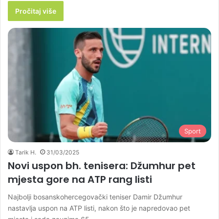
Pročitaj više
Sport
Tarik H.
31/03/2025
Novi uspon bh. tenisera: Džumhur pet
mjesta gore na ATP rang listi
Najbolji bosanskohercegovački teniser Damir Džumhur
nastavlja uspon na ATP listi, nakon što je napredovao pet