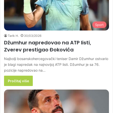
Sport
Tarik H.
30/03/2026
Džumhur napredovao na ATP listi,
Zverev prestigao Đokovića
Najbolji bosanskohercegovački teniser Damir Džumhur ostvario
je blagi napredak na najnovijoj ATP listi. Džumhur je sa 76.
pozicije napredovao na…
Pročitaj više