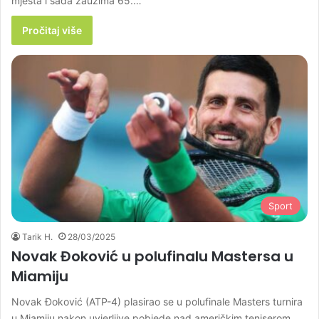
mjesta i sada zauzima 65.…
Pročitaj više
Sport
Tarik H.
28/03/2025
Novak Đoković u polufinalu Mastersa u
Miamiju
Novak Đoković (ATP-4) plasirao se u polufinale Masters turnira
u Miamiju nakon uvjerljive pobjede nad američkim teniserom