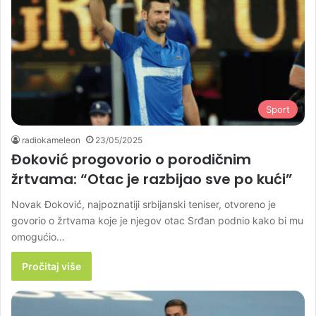
Sport
radiokameleon
23/05/2025
Đoković progovorio o porodičnim
žrtvama: “Otac je razbijao sve po kući”
Novak Đoković, najpoznatiji srbijanski teniser, otvoreno je
govorio o žrtvama koje je njegov otac Srđan podnio kako bi mu
omogućio…
Pročitaj više