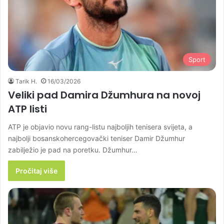
Sport
Tarik H.
16/03/2026
Veliki pad Damira Džumhura na novoj
ATP listi
ATP je objavio novu rang-listu najboljih tenisera svijeta, a
najbolji bosanskohercegovački teniser Damir Džumhur
zabilježio je pad na poretku. Džumhur…
Pročitaj više