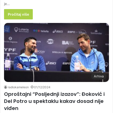
je…
Pročitaj više
Arhiva
radiokameleon
01/12/2024
Oproštajni “Posljednji izazov”: Đoković i
Del Potro u spektaklu kakav dosad nije
viđen