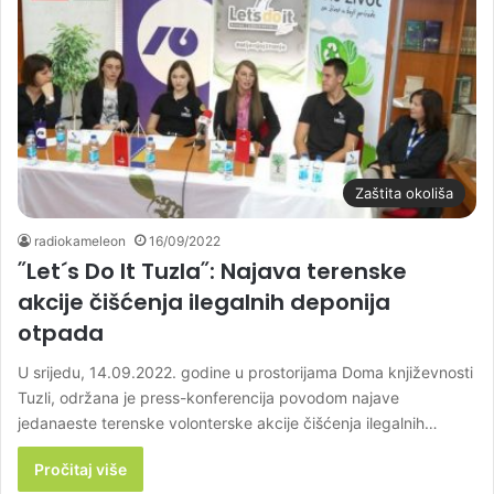
Zaštita okoliša
radiokameleon
16/09/2022
˝Let´s Do It Tuzla˝: Najava terenske
akcije čišćenja ilegalnih deponija
otpada
U srijedu, 14.09.2022. godine u prostorijama Doma književnosti
Tuzli, održana je press-konferencija povodom najave
jedanaeste terenske volonterske akcije čišćenja ilegalnih…
Pročitaj više