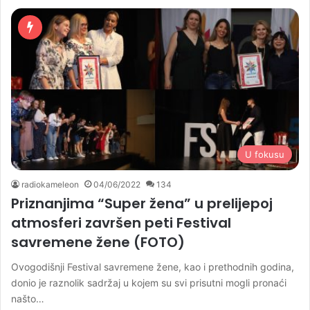
U fokusu
radiokameleon
04/06/2022
134
Priznanjima “Super žena” u prelijepoj
atmosferi završen peti Festival
savremene žene (FOTO)
Ovogodišnji Festival savremene žene, kao i prethodnih godina,
donio je raznolik sadržaj u kojem su svi prisutni mogli pronaći
našto…