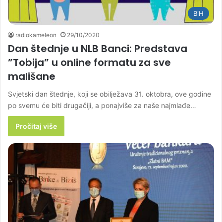
BiH
radiokameleon
29/10/2020
Dan štednje u NLB Banci: Predstava
”Tobija” u online formatu za sve
mališane
Svjetski dan štednje, koji se obilježava 31. oktobra, ove godine
po svemu će biti drugačiji, a ponajviše za naše najmlađe…
Pročitaj više