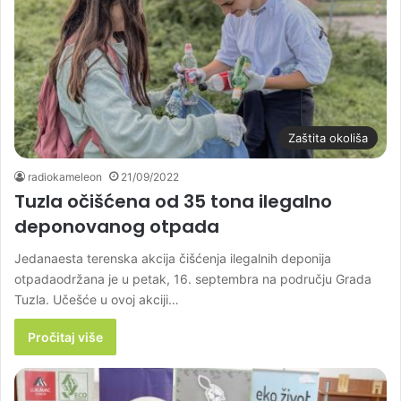
Zaštita okoliša
radiokameleon
21/09/2022
Tuzla očišćena od 35 tona ilegalno
deponovanog otpada
Jedanaesta terenska akcija čišćenja ilegalnih deponija
otpadaodržana je u petak, 16. septembra na području Grada
Tuzla. Učešće u ovoj akciji…
Pročitaj više