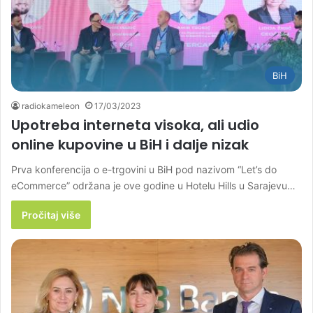
BiH
radiokameleon
17/03/2023
Upotreba interneta visoka, ali udio
online kupovine u BiH i dalje nizak
Prva konferencija o e-trgovini u BiH pod nazivom “Let’s do
eCommerce” održana je ove godine u Hotelu Hills u Sarajevu…
Pročitaj više