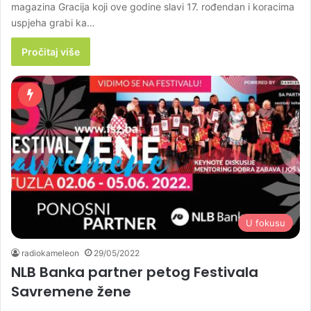
magazina Gracija koji ove godine slavi 17. rođendan i koracima
uspjeha grabi ka…
Pročitaj više
U fokusu
radiokameleon
29/05/2022
NLB Banka partner petog Festivala
Savremene žene