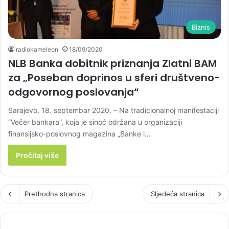
Biznis
radiokameleon
18/09/2020
NLB Banka dobitnik priznanja Zlatni BAM
za „Poseban doprinos u sferi društveno-
odgovornog poslovanja“
Sarajevo, 18. septembar 2020. – Na tradicionalnoj manifestaciji
“Večer bankara”, koja je sinoć održana u organizaciji
finansijsko-poslovnog magazina „Banke i…
Pročitaj više
Prethodna stranica
Sljedeća stranica