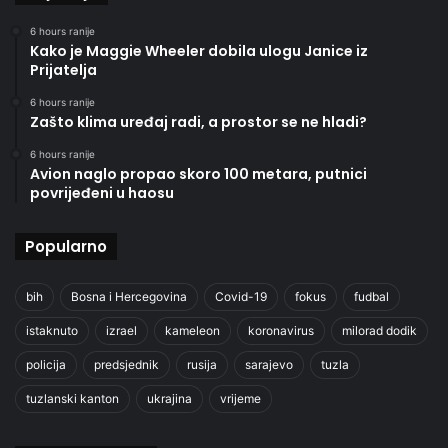
6 hours ranije
Kako je Maggie Wheeler dobila ulogu Janice iz
Prijatelja
6 hours ranije
Zašto klima uređaj radi, a prostor se ne hladi?
6 hours ranije
Avion naglo propao skoro 100 metara, putnici
povrijeđeni u haosu
Popularno
bih
Bosna i Hercegovina
Covid-19
fokus
fudbal
istaknuto
izrael
kameleon
koronavirus
milorad dodik
policija
predsjednik
rusija
sarajevo
tuzla
tuzlanski kanton
ukrajina
vrijeme