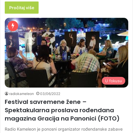
Pročitaj više
U fokusu
radiokameleon
03/06/2022
Festival savremene žene –
Spektakularna proslava rođendana
magazina Gracija na Panonici (FOTO)
Radio Kameleon je ponosni organizator rođendanske zabave