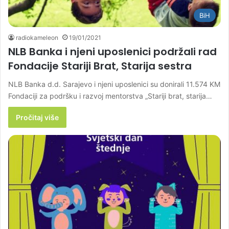
BiH
radiokameleon
19/01/2021
NLB Banka i njeni uposlenici podržali rad
Fondacije Stariji Brat, Starija sestra
NLB Banka d.d. Sarajevo i njeni uposlenici su donirali 11.574 KM
Fondaciji za podršku i razvoj mentorstva „Stariji brat, starija…
Pročitaj više