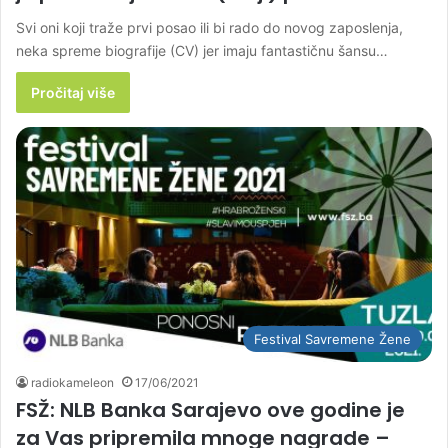
Svi oni koji traže prvi posao ili bi rado do novog zaposlenja,
neka spreme biografije (CV) jer imaju fantastičnu šansu…
Pročitaj više
Festival Savremene Žene
radiokameleon
17/06/2021
FSŽ: NLB Banka Sarajevo ove godine je
za Vas pripremila mnoge nagrade –