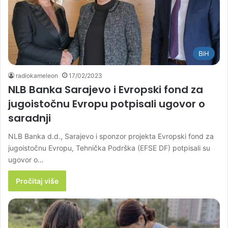
BiH
radiokameleon
17/02/2023
NLB Banka Sarajevo i Evropski fond za
jugoistočnu Evropu potpisali ugovor o
saradnji
NLB Banka d.d., Sarajevo i sponzor projekta Evropski fond za
jugoistočnu Evropu, Tehnička Podrška (EFSE DF) potpisali su
ugovor o…
Pročitaj više