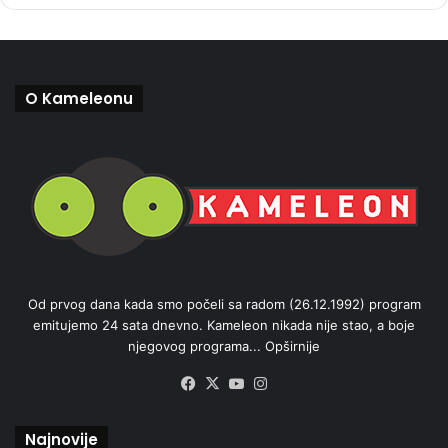
O Kameleonu
Od prvog dana kada smo počeli sa radom (26.12.1992) program
emitujemo 24 sata dnevno. Kameleon nikada nije stao, a boje
njegovog programa...
Opširnije
Facebook
X
YouTube
Instagram
Najnovije