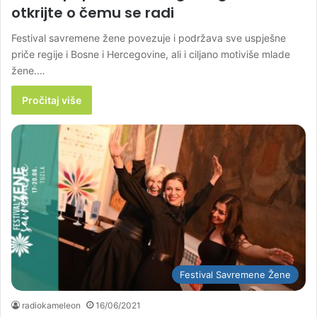
otkrijte o čemu se radi
Festival savremene žene povezuje i podržava sve uspješne
priče regije i Bosne i Hercegovine, ali i ciljano motiviše mlade
žene.…
Pročitaj više
Festival Savremene Žene
radiokameleon
16/06/2021