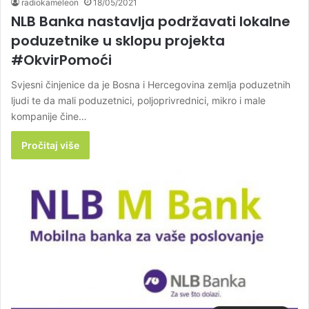
radiokameleon
18/05/2021
NLB Banka nastavlja podržavati lokalne
poduzetnike u sklopu projekta
#OkvirPomoći
Svjesni činjenice da je Bosna i Hercegovina zemlja poduzetnih
ljudi te da mali poduzetnici, poljoprivrednici, mikro i male
kompanije čine…
Pročitaj više