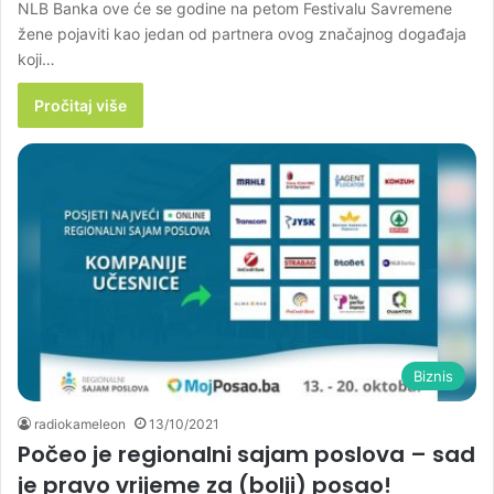
NLB Banka ove će se godine na petom Festivalu Savremene
žene pojaviti kao jedan od partnera ovog značajnog događaja
koji…
Pročitaj više
Biznis
radiokameleon
13/10/2021
Počeo je regionalni sajam poslova – sad
je pravo vrijeme za (bolji) posao!