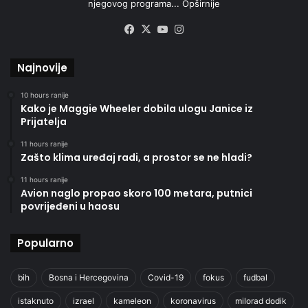
njegovog programa...
Opširnije
Facebook
X
YouTube
Instagram
Najnovije
10 hours ranije
Kako je Maggie Wheeler dobila ulogu Janice iz
Prijatelja
11 hours ranije
Zašto klima uređaj radi, a prostor se ne hladi?
11 hours ranije
Avion naglo propao skoro 100 metara, putnici
povrijeđeni u haosu
Popularno
bih
Bosna i Hercegovina
Covid-19
fokus
fudbal
istaknuto
izrael
kameleon
koronavirus
milorad dodik