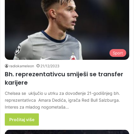
Sport
radiokameleon
21/12/2023
Bh. reprezentativcu smiješi se transfer
karijere
Chelsea se uključio u utrku za dovođenje 21-godišnjeg bh.
reprezentativca Amara Dedića, igrača Red Bull Salzburga.
Interes za mladog nogometaša…
Pročitaj više