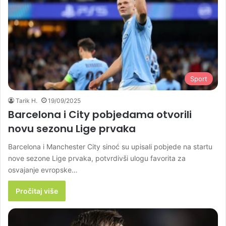
Sport
Tarik H.
19/09/2025
Barcelona i City pobjedama otvorili
novu sezonu Lige prvaka
Barcelona i Manchester City sinoć su upisali pobjede na startu
nove sezone Lige prvaka, potvrdivši ulogu favorita za
osvajanje evropske…
Pročitaj više