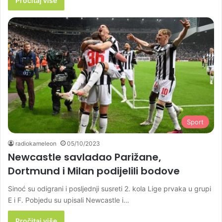
Pročitaj više
Sport
radiokameleon
05/10/2023
Newcastle savladao Parižane,
Dortmund i Milan podijelili bodove
Sinoć su odigrani i posljednji susreti 2. kola Lige prvaka u grupi
E i F. Pobjedu su upisali Newcastle i…
Pročitaj više