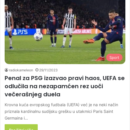
Sport
radiokameleon
29/11/2023
Penal za PSG izazvao pravi haos, UEFA se
odlučila na nezapamćen rez uoči
večerašnjeg duela
Krovna kuća evropskog fudbala (UEFA) već je na neki način
priznala kardinalnu sudijsku grešku u utakmici Paris Saint
Germaina i…