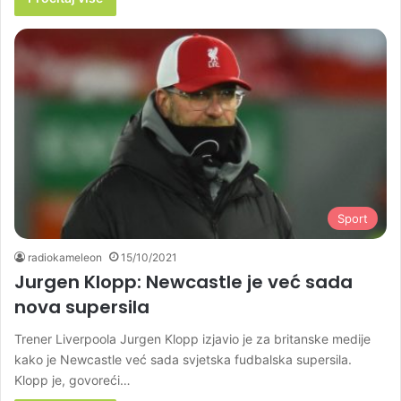
Sport
radiokameleon
15/10/2021
Jurgen Klopp: Newcastle je već sada
nova supersila
Trener Liverpoola Jurgen Klopp izjavio je za britanske medije
kako je Newcastle već sada svjetska fudbalska supersila.
Klopp je, govoreći…