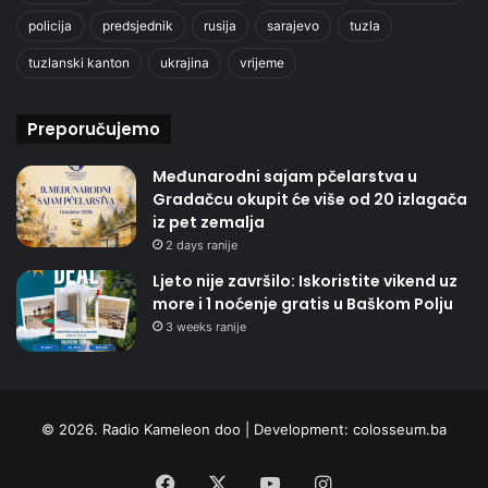
policija
predsjednik
rusija
sarajevo
tuzla
tuzlanski kanton
ukrajina
vrijeme
Preporučujemo
Međunarodni sajam pčelarstva u
Gradačcu okupit će više od 20 izlagača
iz pet zemalja
2 days ranije
Ljeto nije završilo: Iskoristite vikend uz
more i 1 noćenje gratis u Baškom Polju
3 weeks ranije
© 2026. Radio Kameleon doo | Development:
colosseum.ba
Facebook
X
YouTube
Instagram