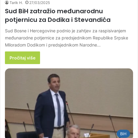
Tarik H.
27/03/2025
Sud BiH zatražio međunarodnu
potjernicu za Dodika i Stevandića
Sud Bosne i Hercegovine podnio je zahtjev za raspisivanjem
međunarodne potjernice za predsjednikom Republike Srpske
Miloradom Dodikom i predsjednikom Narodne…
Pročitaj više
BiH