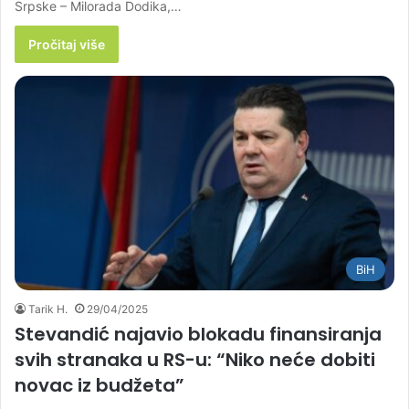
Srpske – Milorada Dodika,…
Pročitaj više
BiH
Tarik H.
29/04/2025
Stevandić najavio blokadu finansiranja
svih stranaka u RS-u: “Niko neće dobiti
novac iz budžeta”