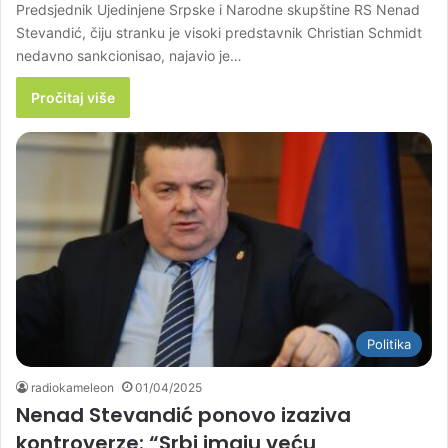
Predsjednik Ujedinjene Srpske i Narodne skupštine RS Nenad
Stevandić, čiju stranku je visoki predstavnik Christian Schmidt
nedavno sankcionisao, najavio je…
Pročitaj više
Politika
radiokameleon
01/04/2025
Nenad Stevandić ponovo izaziva
kontroverze: “Srbi imaju veću