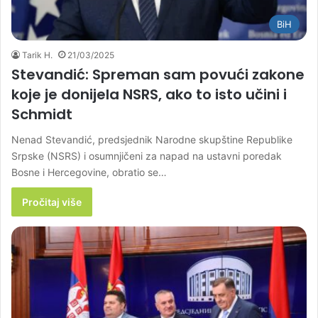
BiH
Tarik H.
21/03/2025
Stevandić: Spreman sam povući zakone
koje je donijela NSRS, ako to isto učini i
Schmidt
Nenad Stevandić, predsjednik Narodne skupštine Republike
Srpske (NSRS) i osumnjičeni za napad na ustavni poredak
Bosne i Hercegovine, obratio se…
Pročitaj više