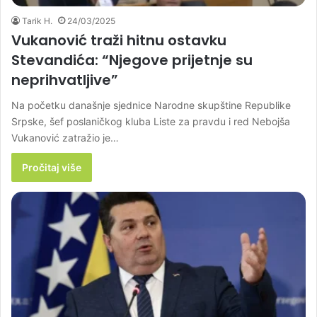
Tarik H.
24/03/2025
Vukanović traži hitnu ostavku
Stevandića: “Njegove prijetnje su
neprihvatljive”
Na početku današnje sjednice Narodne skupštine Republike
Srpske, šef poslaničkog kluba Liste za pravdu i red Nebojša
Vukanović zatražio je…
Pročitaj više