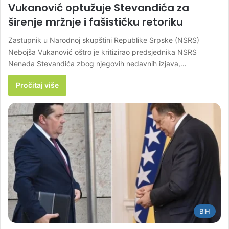
Vukanović optužuje Stevandića za
širenje mržnje i fašističku retoriku
Zastupnik u Narodnoj skupštini Republike Srpske (NSRS)
Nebojša Vukanović oštro je kritizirao predsjednika NSRS
Nenada Stevandića zbog njegovih nedavnih izjava,…
Pročitaj više
BiH