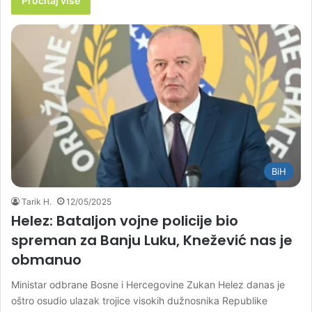
Pročitaj više
BiH
Tarik H.
12/05/2025
Helez: Bataljon vojne policije bio
spreman za Banju Luku, Knežević nas je
obmanuo
Ministar odbrane Bosne i Hercegovine Zukan Helez danas je
oštro osudio ulazak trojice visokih dužnosnika Republike