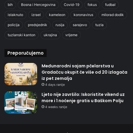
bih
Bosna i Hercegovina
Covid-19
fokus
fudbal
istaknuto
izrael
kameleon
koronavirus
milorad dodik
policija
predsjednik
rusija
sarajevo
tuzla
tuzlanski kanton
ukrajina
vrijeme
Preporučujemo
Međunarodni sajam pčelarstva u
Gradačcu okupit će više od 20 izlagača
iz pet zemalja
4 days ranije
Ljeto nije završilo: Iskoristite vikend uz
more i 1 noćenje gratis u Baškom Polju
4 weeks ranije