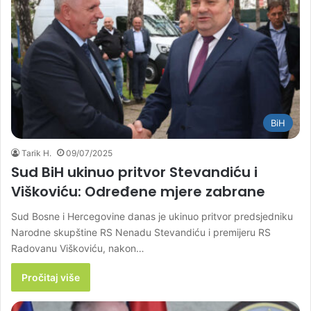
BiH
Tarik H.
09/07/2025
Sud BiH ukinuo pritvor Stevandiću i
Viškoviću: Određene mjere zabrane
Sud Bosne i Hercegovine danas je ukinuo pritvor predsjedniku
Narodne skupštine RS Nenadu Stevandiću i premijeru RS
Radovanu Viškoviću, nakon…
Pročitaj više