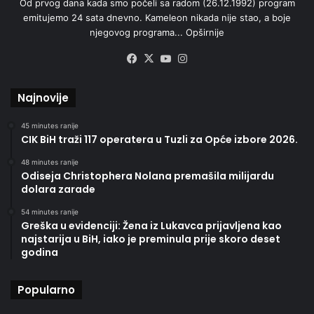
Od prvog dana kada smo počeli sa radom (26.12.1992) program
emitujemo 24 sata dnevno. Kameleon nikada nije stao, a boje
njegovog programa...
Opširnije
Facebook
X
YouTube
Instagram
Najnovije
45 minutes ranije
CIK BiH traži 117 operatera u Tuzli za Opće izbore 2026.
48 minutes ranije
Odiseja Christophera Nolana premašila milijardu
dolara zarade
54 minutes ranije
Greška u evidenciji: Žena iz Lukavca prijavljena kao
najstarija u BiH, iako je preminula prije skoro deset
godina
Popularno