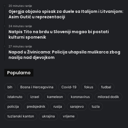
20 minutes ranije
Gjergja objavio spisak za duele sa Italijom i Litvanijom:
Asim Gutić u reprezentaciji
24 minutes ranije
Natpis Tito na brdu u Sloveniji mogao bi postati
kulturni spomenik
27 minutes ranije
Napad u Živinicama: Policija uhapsila muškarca zbog
nasilja nad djevojkom
Popularno
bih
Bosna i Hercegovina
Covid-19
fokus
fudbal
istaknuto
izrael
kameleon
koronavirus
milorad dodik
policija
predsjednik
rusija
sarajevo
tuzla
tuzlanski kanton
ukrajina
vrijeme