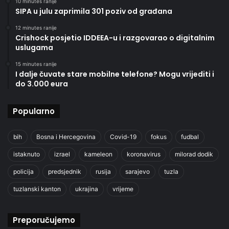
10 minutes ranije
SIPA u julu zaprimila 301 poziv od građana
12 minutes ranije
Crishock posjetio IDDEEA-u i razgovarao o digitalnim
uslugama
15 minutes ranije
I dalje čuvate stare mobilne telefone? Mogu vrijediti i
do 3.000 eura
Popularno
bih
Bosna i Hercegovina
Covid-19
fokus
fudbal
istaknuto
izrael
kameleon
koronavirus
milorad dodik
policija
predsjednik
rusija
sarajevo
tuzla
tuzlanski kanton
ukrajina
vrijeme
Preporučujemo