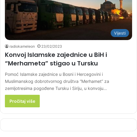
Vijesti
radiokameleon
23/02/2023
Konvoj Islamske zajednice u BiH i
“Merhameta” stigao u Tursku
Pomoć Islamske zajednice u Bosni i Hercegovini i
Muslimanskog dobrotvornog društva “Merhamet” za
zemljotresima pogođene Tursku i Siriju, u konvoju…
Pročitaj više