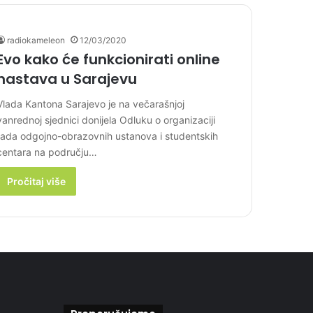
radiokameleon
12/03/2020
Evo kako će funkcionirati online
nastava u Sarajevu
Vlada Kantona Sarajevo je na večarašnjoj
vanrednoj sjednici donijela Odluku o organizaciji
rada odgojno-obrazovnih ustanova i studentskih
centara na području…
Pročitaj više