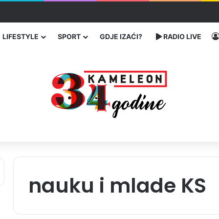
traže poseban status za Memorijalni centar Srebrenica
LIFESTYLE
SPORT
GDJE IZAĆI?
RADIO LIVE
nauku i mlade KS