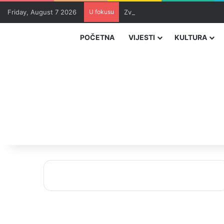
Friday, August 7 2026
U fokusu
Zvizdić, Magazinović i Kojović 
POČETNA
VIJESTI
KULTURA