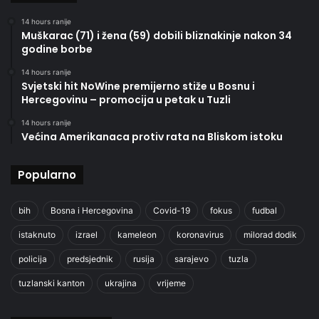
14 hours ranije
Muškarac (71) i žena (59) dobili bliznakinje nakon 34
godine borbe
14 hours ranije
Svjetski hit NoWine premijerno stiže u Bosnu i
Hercegovinu – promocija u petak u Tuzli
14 hours ranije
Većina Amerikanaca protiv rata na Bliskom istoku
Popularno
bih
Bosna i Hercegovina
Covid-19
fokus
fudbal
istaknuto
izrael
kameleon
koronavirus
milorad dodik
policija
predsjednik
rusija
sarajevo
tuzla
tuzlanski kanton
ukrajina
vrijeme