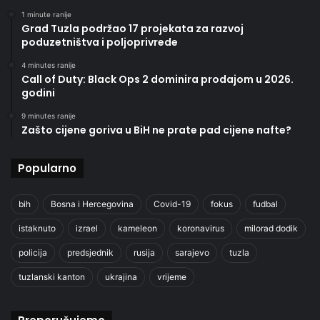
1 minute ranije
Grad Tuzla podržao 17 projekata za razvoj
poduzetništva i poljoprivrede
4 minutes ranije
Call of Duty: Black Ops 2 dominira prodajom u 2026.
godini
9 minutes ranije
Zašto cijene goriva u BiH ne prate pad cijene nafte?
Popularno
bih
Bosna i Hercegovina
Covid-19
fokus
fudbal
istaknuto
izrael
kameleon
koronavirus
milorad dodik
policija
predsjednik
rusija
sarajevo
tuzla
tuzlanski kanton
ukrajina
vrijeme