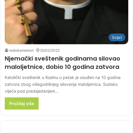
Svijet
radiokameleon
25/02/2022
Njemački sveštenik godinama silovao
maloljetnice, dobio 10 godina zatvora
Katolički sveštenik u Koelnu u petak je osuđen na 10 godina
zatvora zbog višegodišnjeg silovanja maloljetnica. Sudsko
vijeće pod predsjedanjem…
Pročitaj više