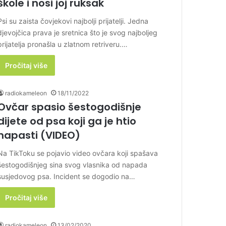
škole i nosi joj ruksak
Psi su zaista čovjekovi najbolji prijatelji. Jedna
djevojčica prava je sretnica što je svog najboljeg
prijatelja pronašla u zlatnom retriveru.…
Pročitaj više
radiokameleon
18/11/2022
Ovčar spasio šestogodišnje
dijete od psa koji ga je htio
napasti (VIDEO)
Na TikToku se pojavio video ovčara koji spašava
šestogodišnjeg sina svog vlasnika od napada
susjedovog psa. Incident se dogodio na…
Pročitaj više
radiokameleon
13/02/2020