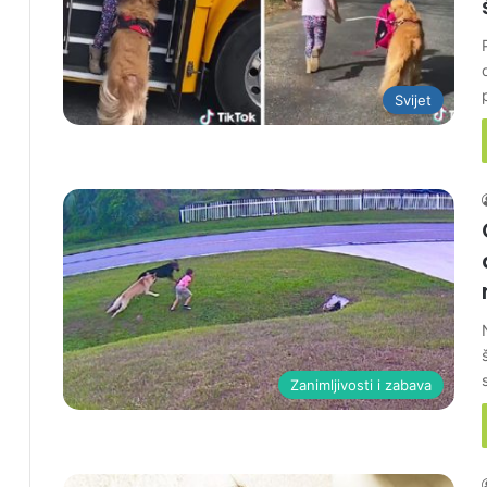
Svijet
Zanimljivosti i zabava