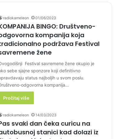
radiokameleon
01/06/2023
KOMPANIJA BINGO: Društveno-
odgovorna kompanija koja
tradicionalno podržava Festival
savremene žene
Ovogodišnji Festival savremene žene okupio je
oko sebe sjajne sponzore koji definitivno
opravdavaju status najboljih u svom poslu.
Društveno-odgovorna kompanija…
Pročitaj više
radiokameleon
14/03/2023
Pas svaki dan čeka curicu na
autobusnoj stanici kad dolazi iz