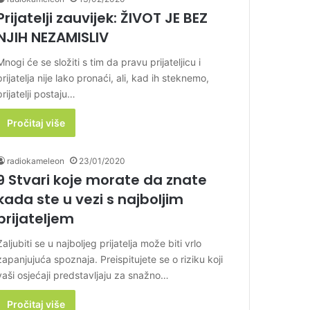
Prijatelji zauvijek: ŽIVOT JE BEZ
NJIH NEZAMISLIV
Mnogi će se složiti s tim da pravu prijateljicu i
prijatelja nije lako pronaći, ali, kad ih steknemo,
prijatelji postaju…
Pročitaj više
radiokameleon
23/01/2020
9 Stvari koje morate da znate
kada ste u vezi s najboljim
prijateljem
Zaljubiti se u najboljeg prijatelja može biti vrlo
zapanjujuća spoznaja. Preispitujete se o riziku koji
vaši osjećaji predstavljaju za snažno…
Pročitaj više