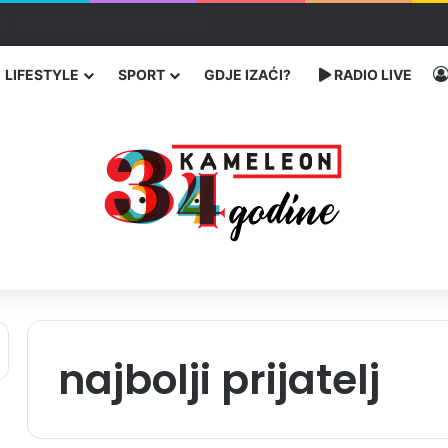
enja migranata preko BiH i Balkana
LIFESTYLE
SPORT
GDJE IZAĆI?
RADIO LIVE
najbolji prijatelj