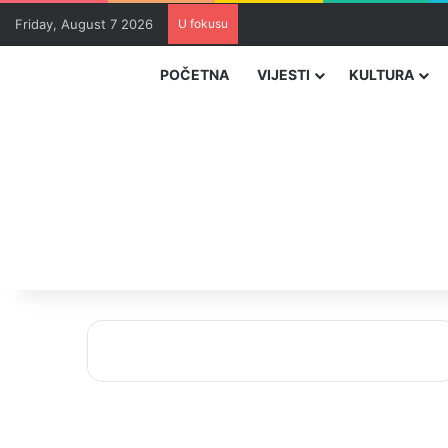
Friday, August 7 2026
U fokusu
Uhapšeni organizatori krijumčar
POČETNA
VIJESTI
KULTURA