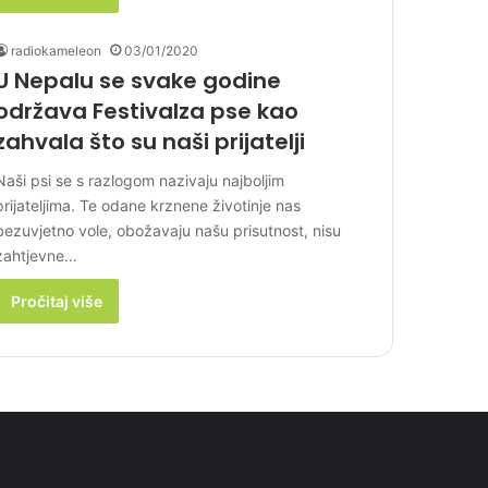
radiokameleon
03/01/2020
U Nepalu se svake godine
održava Festivalza pse kao
zahvala što su naši prijatelji
Naši psi se s razlogom nazivaju najboljim
prijateljima. Te odane krznene životinje nas
bezuvjetno vole, obožavaju našu prisutnost, nisu
zahtjevne…
Pročitaj više