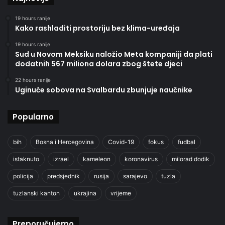
19 hours ranije
Kako rashladiti prostoriju bez klima-uređaja
19 hours ranije
Sud u Novom Meksiku naložio Meta kompaniji da plati
dodatnih 567 miliona dolara zbog štete djeci
22 hours ranije
Uginuće sobova na Svalbardu zbunjuje naučnike
Popularno
bih
Bosna i Hercegovina
Covid-19
fokus
fudbal
istaknuto
izrael
kameleon
koronavirus
milorad dodik
policija
predsjednik
rusija
sarajevo
tuzla
tuzlanski kanton
ukrajina
vrijeme
Preporučujemo