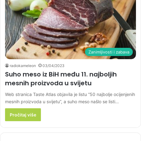
Zanimljivosti i zabava
radiokameleon
03/04/2023
Suho meso iz BiH među 11. najboljih
mesnih proizvoda u svijetu
Web stranica Taste Atlas objavila je listu “50 najbolje ocijenjenih
mesnih proizvoda u svijetu”, a suho meso našlo se listi…
Pročitaj više