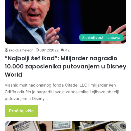
Zanimljivosti i zabava
radiokameleon
08/12/2022
42
“Najbolji šef ikad”: Milijarder nagradio
10.000 zaposlenika putovanjem u Disney
World
Vlasnik multinacionalnog fonda Citadel LLC i milijarder Ken
Griffin odlučio je nagraditi svoje zaposlenike i njihove obitelji
putovanjem u Disney…
Pročitaj više