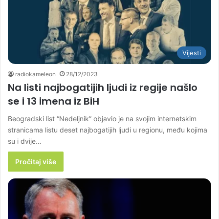
Vijesti
radiokameleon
28/12/2023
Na listi najbogatijih ljudi iz regije našlo
se i 13 imena iz BiH
Beogradski list “Nedeljnik” objavio je na svojim internetskim
stranicama listu deset najbogatijih ljudi u regionu, među kojima
su i dvije…
Pročitaj više