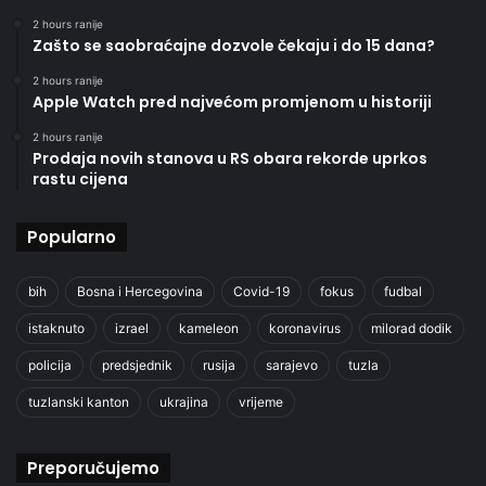
2 hours ranije
Zašto se saobraćajne dozvole čekaju i do 15 dana?
2 hours ranije
Apple Watch pred najvećom promjenom u historiji
2 hours ranije
Prodaja novih stanova u RS obara rekorde uprkos
rastu cijena
Popularno
bih
Bosna i Hercegovina
Covid-19
fokus
fudbal
istaknuto
izrael
kameleon
koronavirus
milorad dodik
policija
predsjednik
rusija
sarajevo
tuzla
tuzlanski kanton
ukrajina
vrijeme
Preporučujemo