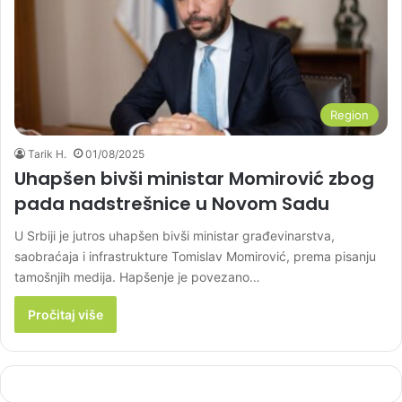
Region
Tarik H.
01/08/2025
Uhapšen bivši ministar Momirović zbog
pada nadstrešnice u Novom Sadu
U Srbiji je jutros uhapšen bivši ministar građevinarstva,
saobraćaja i infrastrukture Tomislav Momirović, prema pisanju
tamošnjih medija. Hapšenje je povezano…
Pročitaj više