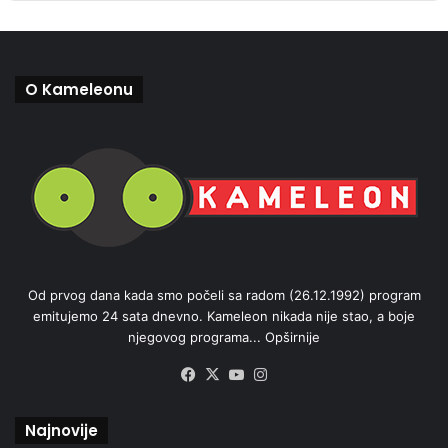
O Kameleonu
Od prvog dana kada smo počeli sa radom (26.12.1992) program
emitujemo 24 sata dnevno. Kameleon nikada nije stao, a boje
njegovog programa...
Opširnije
Facebook
X
YouTube
Instagram
Najnovije