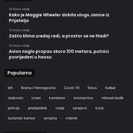
10 hours ranije
Kako je Maggie Wheeler dobila ulogu Janice iz
Prijatelja
10 hours ranije
Zašto klima uređaj radi, a prostor se ne hladi?
10 hours ranije
Avion naglo propao skoro 100 metara, putnici
povrijeđeni u haosu
Popularno
bih
Bosna i Hercegovina
Covid-19
fokus
fudbal
istaknuto
izrael
kameleon
koronavirus
milorad dodik
policija
predsjednik
rusija
sarajevo
tuzla
tuzlanski kanton
ukrajina
vrijeme