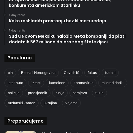
konkurenta američkom Starlinku
1 day ranije
Kako rashladiti prostoriju bez klima-uređaja
1 day ranije
Sud u Novom Meksiku naložio Meta kompaniji da plati
dodatnih 567 miliona dolara zbog štete djeci
Popularno
bih
Bosna i Hercegovina
Covid-19
fokus
fudbal
istaknuto
izrael
kameleon
koronavirus
milorad dodik
policija
predsjednik
rusija
sarajevo
tuzla
tuzlanski kanton
ukrajina
vrijeme
Preporučujemo