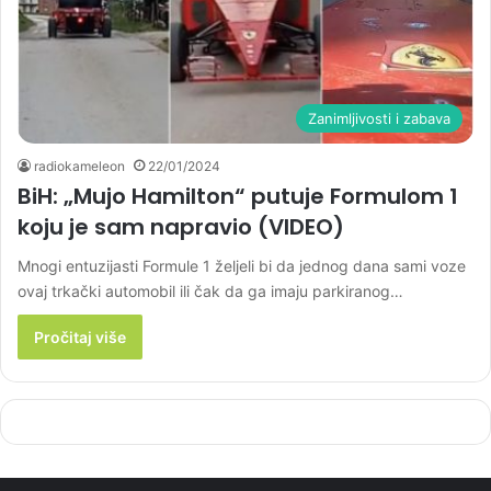
Zanimljivosti i zabava
radiokameleon
22/01/2024
BiH: „Mujo Hamilton“ putuje Formulom 1
koju je sam napravio (VIDEO)
Mnogi entuzijasti Formule 1 željeli bi da jednog dana sami voze
ovaj trkački automobil ili čak da ga imaju parkiranog…
Pročitaj više