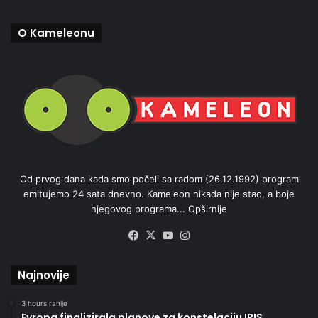
O Kameleonu
Od prvog dana kada smo počeli sa radom (26.12.1992) program
emitujemo 24 sata dnevno. Kameleon nikada nije stao, a boje
njegovog programa...
Opširnije
Facebook
X
YouTube
Instagram
Najnovije
3 hours ranije
Evropa finalizirala planove za konstelaciju IRIS,