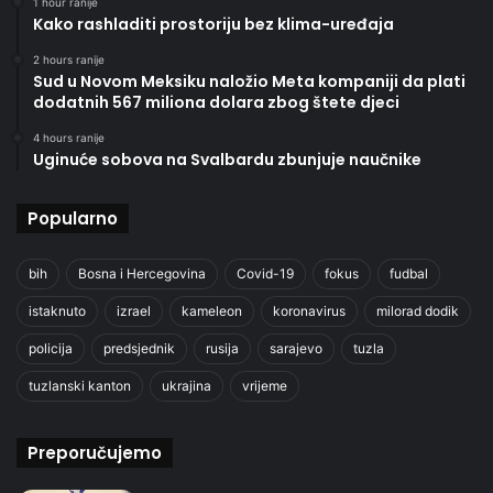
1 hour ranije
Kako rashladiti prostoriju bez klima-uređaja
2 hours ranije
Sud u Novom Meksiku naložio Meta kompaniji da plati
dodatnih 567 miliona dolara zbog štete djeci
4 hours ranije
Uginuće sobova na Svalbardu zbunjuje naučnike
Popularno
bih
Bosna i Hercegovina
Covid-19
fokus
fudbal
istaknuto
izrael
kameleon
koronavirus
milorad dodik
policija
predsjednik
rusija
sarajevo
tuzla
tuzlanski kanton
ukrajina
vrijeme
Preporučujemo