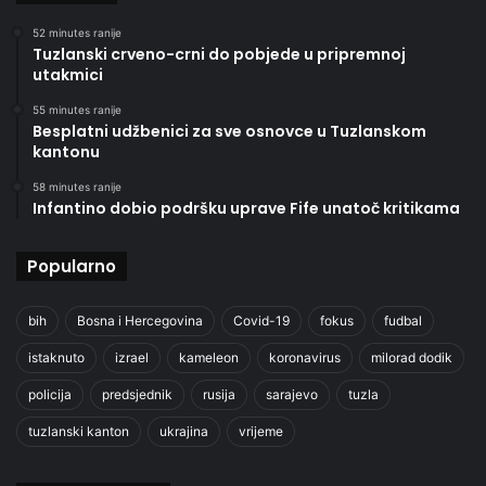
52 minutes ranije
Tuzlanski crveno-crni do pobjede u pripremnoj
utakmici
55 minutes ranije
Besplatni udžbenici za sve osnovce u Tuzlanskom
kantonu
58 minutes ranije
Infantino dobio podršku uprave Fife unatoč kritikama
Popularno
bih
Bosna i Hercegovina
Covid-19
fokus
fudbal
istaknuto
izrael
kameleon
koronavirus
milorad dodik
policija
predsjednik
rusija
sarajevo
tuzla
tuzlanski kanton
ukrajina
vrijeme