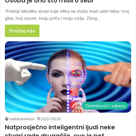
Osoba je ono što misli o sebi
”Postoji nekoliko stvari koje nitko ne može imati osim tebe: tvoj
glas, tvoj razum, tvoju priču i tvoju viziju. Zbog…
Pročitaj više
Zanimljivosti i zabava
radiokameleon
22/01/2020
Natprosječno inteligentni ljudi neke
stvari rade drugačije, ovo je pet