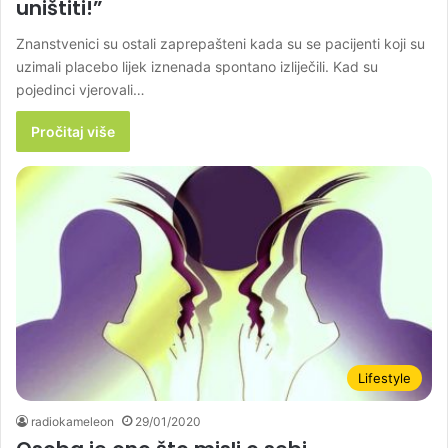
uništiti!”
Znanstvenici su ostali zaprepašteni kada su se pacijenti koji su
uzimali placebo lijek iznenada spontano izliječili. Kad su
pojedinci vjerovali…
Pročitaj više
Lifestyle
radiokameleon
29/01/2020