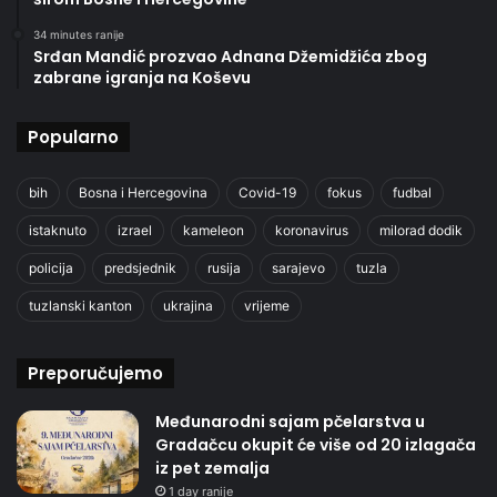
34 minutes ranije
Srđan Mandić prozvao Adnana Džemidžića zbog
zabrane igranja na Koševu
Popularno
bih
Bosna i Hercegovina
Covid-19
fokus
fudbal
istaknuto
izrael
kameleon
koronavirus
milorad dodik
policija
predsjednik
rusija
sarajevo
tuzla
tuzlanski kanton
ukrajina
vrijeme
Preporučujemo
Međunarodni sajam pčelarstva u
Gradačcu okupit će više od 20 izlagača
iz pet zemalja
1 day ranije