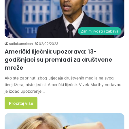
Zanimljivosti i zabava
radiokameleon
02/02/2023
Američki liječnik upozorava: 13-
godišnjaci su premladi za društvene
mreže
Ako ste zabrinuti zbog utjecaja društvenih medija na svog
tinejdžera, niste jedini. Američki liječnik Vivek Murthy nedavno
je izdao upozorenje…
Pročitaj više