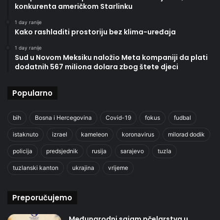
konkurenta američkom Starlinku
1 day ranije
Kako rashladiti prostoriju bez klima-uređaja
1 day ranije
Sud u Novom Meksiku naložio Meta kompaniji da plati
dodatnih 567 miliona dolara zbog štete djeci
Popularno
bih
Bosna i Hercegovina
Covid-19
fokus
fudbal
istaknuto
izrael
kameleon
koronavirus
milorad dodik
policija
predsjednik
rusija
sarajevo
tuzla
tuzlanski kanton
ukrajina
vrijeme
Preporučujemo
Međunarodni sajam pčelarstva u