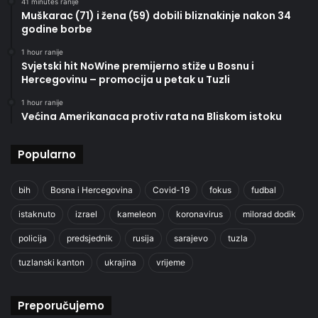
41 minutes ranije
Muškarac (71) i žena (59) dobili bliznakinje nakon 34
godine borbe
1 hour ranije
Svjetski hit NoWine premijerno stiže u Bosnu i
Hercegovinu – promocija u petak u Tuzli
1 hour ranije
Većina Amerikanaca protiv rata na Bliskom istoku
Popularno
bih
Bosna i Hercegovina
Covid-19
fokus
fudbal
istaknuto
izrael
kameleon
koronavirus
milorad dodik
policija
predsjednik
rusija
sarajevo
tuzla
tuzlanski kanton
ukrajina
vrijeme
Preporučujemo