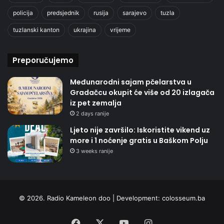
policija
predsjednik
rusija
sarajevo
tuzla
tuzlanski kanton
ukrajina
vrijeme
Preporučujemo
Međunarodni sajam pčelarstva u
Gradačcu okupit će više od 20 izlagača
iz pet zemalja
2 days ranije
Ljeto nije završilo: Iskoristite vikend uz
more i 1 noćenje gratis u Baškom Polju
3 weeks ranije
© 2026. Radio Kameleon doo | Development:
colosseum.ba
Facebook
X
YouTube
Instagram