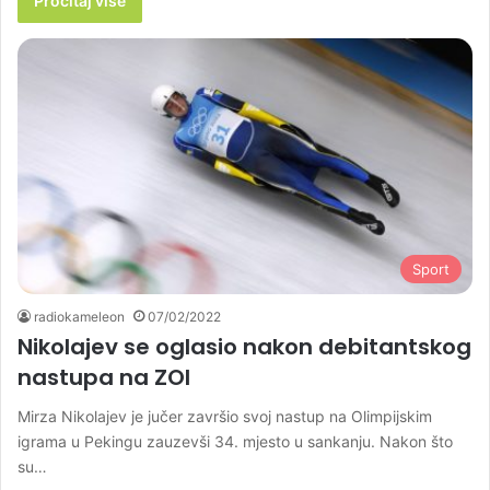
Pročitaj više
Sport
radiokameleon
07/02/2022
Nikolajev se oglasio nakon debitantskog
nastupa na ZOI
Mirza Nikolajev je jučer završio svoj nastup na Olimpijskim
igrama u Pekingu zauzevši 34. mjesto u sankanju. Nakon što
su…