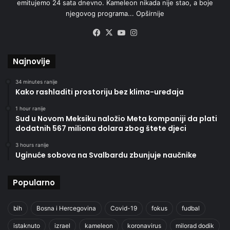
emitujemo 24 sata dnevno. Kameleon nikada nije stao, a boje
njegovog programa...
Opširnije
Facebook
X
YouTube
Instagram
Najnovije
34 minutes ranije
Kako rashladiti prostoriju bez klima-uređaja
1 hour ranije
Sud u Novom Meksiku naložio Meta kompaniji da plati
dodatnih 567 miliona dolara zbog štete djeci
3 hours ranije
Uginuće sobova na Svalbardu zbunjuje naučnike
Popularno
bih
Bosna i Hercegovina
Covid-19
fokus
fudbal
istaknuto
izrael
kameleon
koronavirus
milorad dodik