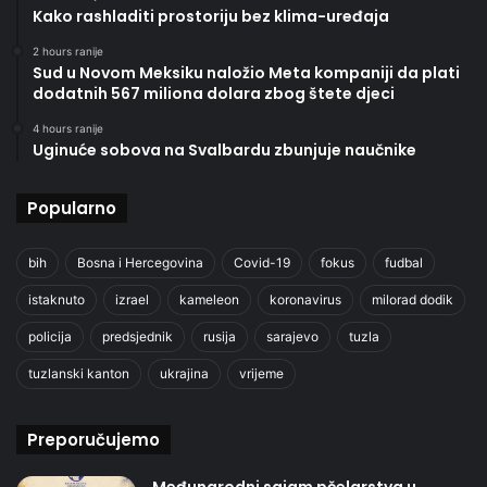
Kako rashladiti prostoriju bez klima-uređaja
2 hours ranije
Sud u Novom Meksiku naložio Meta kompaniji da plati
dodatnih 567 miliona dolara zbog štete djeci
4 hours ranije
Uginuće sobova na Svalbardu zbunjuje naučnike
Popularno
bih
Bosna i Hercegovina
Covid-19
fokus
fudbal
istaknuto
izrael
kameleon
koronavirus
milorad dodik
policija
predsjednik
rusija
sarajevo
tuzla
tuzlanski kanton
ukrajina
vrijeme
Preporučujemo
Međunarodni sajam pčelarstva u