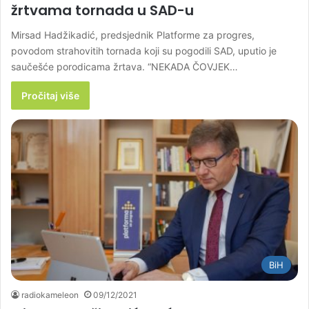
žrtvama tornada u SAD-u
Mirsad Hadžikadić, predsjednik Platforme za progres,
povodom strahovitih tornada koji su pogodili SAD, uputio je
saučešće porodicama žrtava. “NEKADA ČOVJEK…
Pročitaj više
BiH
radiokameleon
09/12/2021