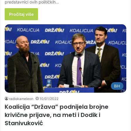
predstavnici ovih političkih…
Pročitaj više
BiH
radiokameleon
10/01/2022
Koalicija “Država” podnijela brojne
krivične prijave, na meti i Dodik i
Stanivuković