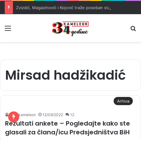
Zvizdić, Magazinović i Kojović traže poseban status za Memorijalni centar Srebrenica
Meni
Pr
Mirsad hadžikadić
Arhiva
radiokameleon
12/09/2022
12
Rezultati ankete – Pogledajte kako ste
glasali za člana/icu Predsjedništva BiH