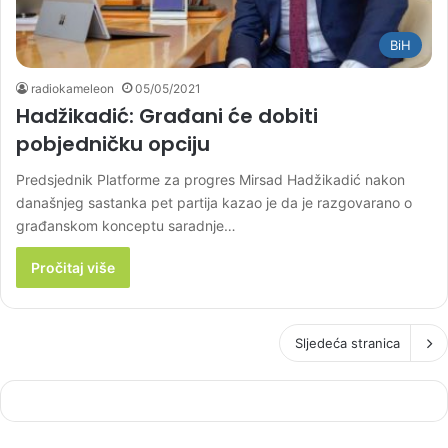
BiH
radiokameleon
05/05/2021
Hadžikadić: Građani će dobiti
pobjedničku opciju
Predsjednik Platforme za progres Mirsad Hadžikadić nakon
današnjeg sastanka pet partija kazao je da je razgovarano o
građanskom konceptu saradnje…
Pročitaj više
Sljedeća stranica