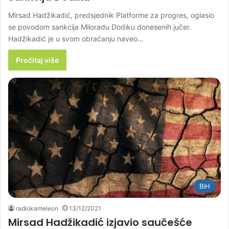
Mirsad Hadžikadić, predsjednik Platforme za progres, oglasio
se povodom sankcija Miloradu Dodiku donesenih jučer.
Hadžikadić je u svom obraćanju naveo…
Pročitaj više
BiH
radiokameleon
13/12/2021
Mirsad Hadžikadić izjavio saučešće