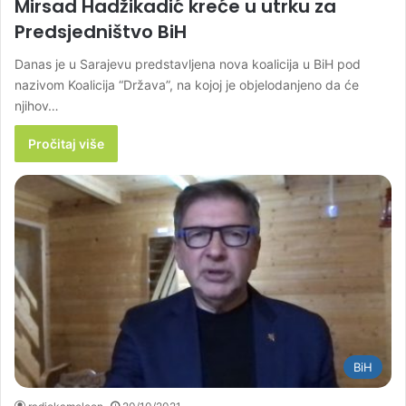
Mirsad Hadžikadić kreće u utrku za
Predsjedništvo BiH
Danas je u Sarajevu predstavljena nova koalicija u BiH pod
nazivom Koalicija “Država”, na kojoj je objelodanjeno da će
njihov…
Pročitaj više
BiH