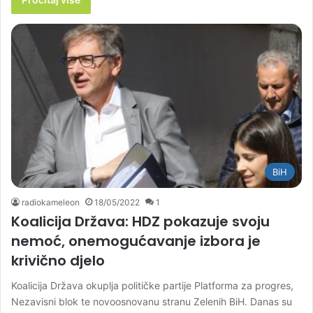
BiH
radiokameleon
18/05/2022
1
Koalicija Država: HDZ pokazuje svoju
nemoć, onemogućavanje izbora je
krivično djelo
Koalicija Država okuplja političke partije Platforma za progres,
Nezavisni blok te novoosnovanu stranu Zelenih BiH. Danas su