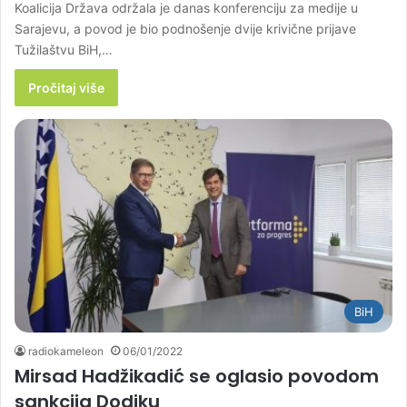
Koalicija Država održala je danas konferenciju za medije u
Sarajevu, a povod je bio podnošenje dvije krivične prijave
Tužilaštvu BiH,…
Pročitaj više
BiH
radiokameleon
06/01/2022
Mirsad Hadžikadić se oglasio povodom
sankcija Dodiku