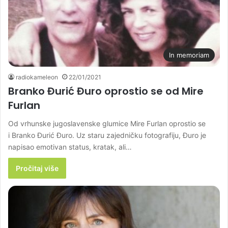
In memoriam
radiokameleon
22/01/2021
Branko Đurić Đuro oprostio se od Mire
Furlan
Od vrhunske jugoslavenske glumice Mire Furlan oprostio se
i Branko Đurić Đuro. Uz staru zajedničku fotografiju, Đuro je
napisao emotivan status, kratak, ali…
Pročitaj više