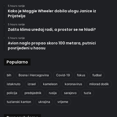
5 hours ranije
Kako je Maggie Wheeler dobila ulogu Janice iz
Prijatelja
5 hours ranije
Zašto klima uređaj radi, a prostor se ne hladi?
5 hours ranije
Avion naglo propao skoro 100 metara, putnici
povrijeđeni u haosu
Popularno
bih
Bosna i Hercegovina
Covid-19
fokus
fudbal
istaknuto
izrael
kameleon
koronavirus
milorad dodik
policija
predsjednik
rusija
sarajevo
tuzla
tuzlanski kanton
ukrajina
vrijeme