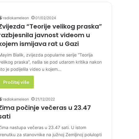
radiokameleon
01/02/2024
Zvijezda “Teorije velikog praska”
razbjesnila javnost videom u
kojem ismijava rat u Gazi
Mayim Bialik, zvijezda popularne serije “Teorija
velikog praska”, našla se pod udarom kritika nakon
što je podijelila video u kojem…
Pročitaj više
radiokameleon
21/12/2022
Zima počinje večeras u 23.47
sati
Zima nastupa večeras u 23.47 sati. U istom
trenutku za stanovnike na južnoj Zemljinoj polulopti