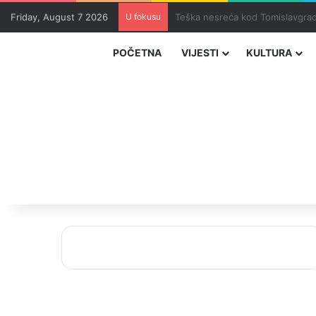
Friday, August 7 2026
U fokusu
Uhapšeni organizatori krijumčar
POČETNA
VIJESTI
KULTURA