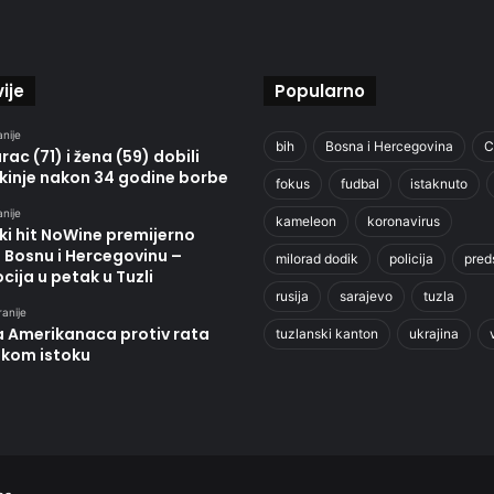
ije
Popularno
anije
bih
Bosna i Hercegovina
C
ac (71) i žena (59) dobili
kinje nakon 34 godine borbe
fokus
fudbal
istaknuto
anije
kameleon
koronavirus
ki hit NoWine premijerno
u Bosnu i Hercegovinu –
milorad dodik
policija
pred
ija u petak u Tuzli
rusija
sarajevo
tuzla
ranije
a Amerikanaca protiv rata
tuzlanski kanton
ukrajina
skom istoku