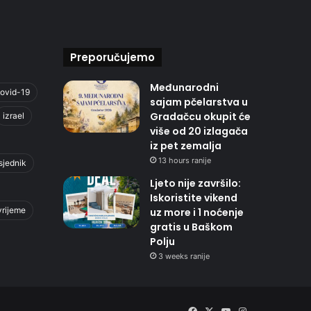
Preporučujemo
Međunarodni
ovid-19
sajam pčelarstva u
Gradačcu okupit će
izrael
više od 20 izlagača
iz pet zemalja
13 hours ranije
sjednik
Ljeto nije završilo:
Iskoristite vikend
vrijeme
uz more i 1 noćenje
gratis u Baškom
Polju
3 weeks ranije