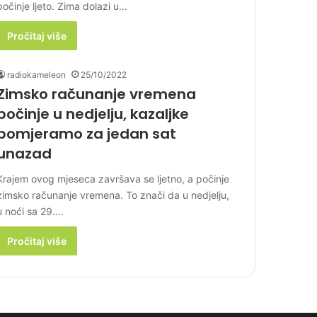
počinje ljeto. Zima dolazi u…
Pročitaj više
radiokameleon
25/10/2022
Zimsko računanje vremena
počinje u nedjelju, kazaljke
pomjeramo za jedan sat
unazad
Krajem ovog mjeseca završava se ljetno, a počinje
zimsko računanje vremena. To znači da u nedjelju,
u noći sa 29.…
Pročitaj više