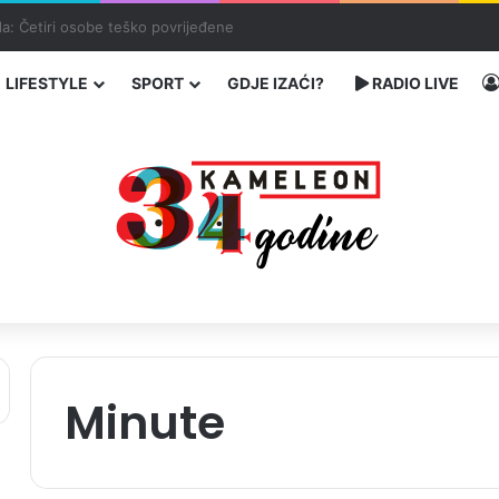
enja migranata preko BiH i Balkana
LIFESTYLE
SPORT
GDJE IZAĆI?
RADIO LIVE
Minute