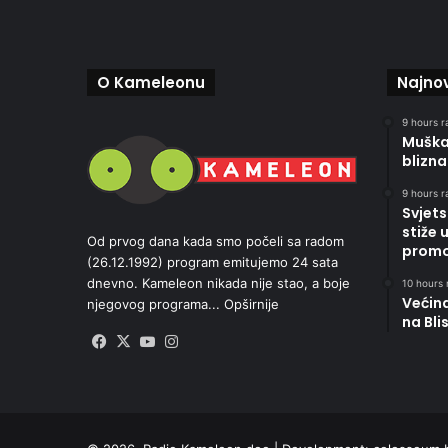
O Kameleonu
Najnov
9 hours r
Muškar
blizna
9 hours r
Svjets
stiže 
Od prvog dana kada smo počeli sa radom
promoc
(26.12.1992) program emitujemo 24 sata
dnevno. Kameleon nikada nije stao, a boje
10 hours 
Većin
njegovog programa...
Opširnije
na Bli
Facebook
X
YouTube
Instagram