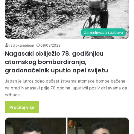
Zanimljivosti i zabava
radiokameleon
09/08/2023
Nagasaki obilježio 78. godišnjicu
atomskog bombardiranja,
gradonačelnik uputio apel svijetu
Japan je jutros odao počast žrtvama atomske bombe bačene
na grad Nagasaki prije 78 godina, uputivši poziv državama da
odbace…
Pročitaj više