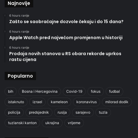
Najnovije
6 hours ranije
Zašto se saobraćajne dozvole čekaju i do 15 dana?
6 hours ranije
Apple Watch pred najvećom promjenom u historiji
6 hours ranije
Prodaja novih stanova u RS obara rekorde uprkos
rastu cijena
Popularno
bih
Bosna i Hercegovina
Covid-19
fokus
fudbal
istaknuto
izrael
kameleon
koronavirus
milorad dodik
policija
predsjednik
rusija
sarajevo
tuzla
tuzlanski kanton
ukrajina
vrijeme