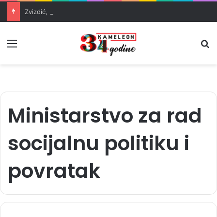
Zvizdić, Magazinović i Kojović traže poseban status za Memorijalni centar Srebrenica
Meni
Pr
Ministarstvo za rad
socijalnu politiku i
povratak