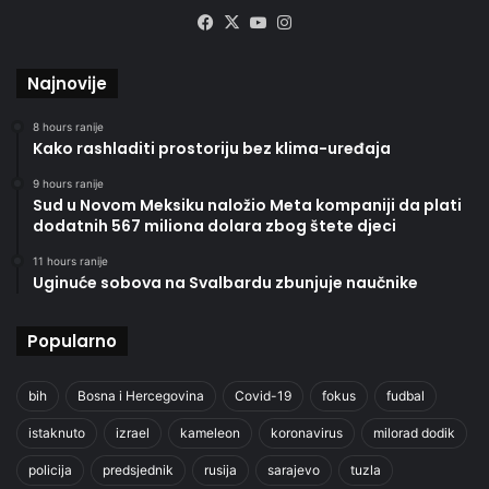
Facebook
X
YouTube
Instagram
Najnovije
8 hours ranije
Kako rashladiti prostoriju bez klima-uređaja
9 hours ranije
Sud u Novom Meksiku naložio Meta kompaniji da plati
dodatnih 567 miliona dolara zbog štete djeci
11 hours ranije
Uginuće sobova na Svalbardu zbunjuje naučnike
Popularno
bih
Bosna i Hercegovina
Covid-19
fokus
fudbal
istaknuto
izrael
kameleon
koronavirus
milorad dodik
policija
predsjednik
rusija
sarajevo
tuzla