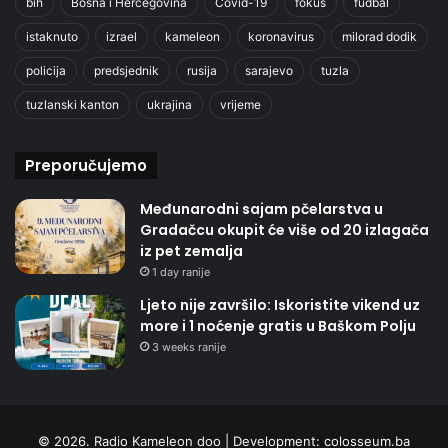
bih
Bosna i Hercegovina
Covid-19
fokus
fudbal
istaknuto
izrael
kameleon
koronavirus
milorad dodik
policija
predsjednik
rusija
sarajevo
tuzla
tuzlanski kanton
ukrajina
vrijeme
Preporučujemo
Međunarodni sajam pčelarstva u
Gradačcu okupit će više od 20 izlagača
iz pet zemalja
1 day ranije
Ljeto nije završilo: Iskoristite vikend uz
more i 1 noćenje gratis u Baškom Polju
3 weeks ranije
© 2026. Radio Kameleon doo | Development:
colosseum.ba