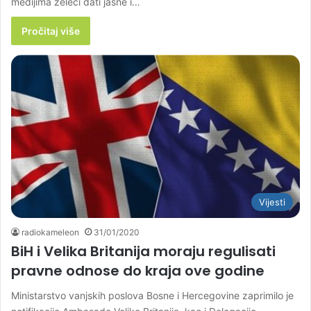
medijima želeći dati jasne i…
Pročitaj više
Vijesti
radiokameleon
31/01/2020
BiH i Velika Britanija moraju regulisati
pravne odnose do kraja ove godine
Ministarstvo vanjskih poslova Bosne i Hercegovine zaprimilo je