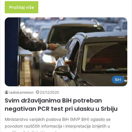
Pročitaj više
BiH
radiokameleon
23/12/2020
Svim državljanima BiH potreban
negativan PCR test pri ulasku u Srbiju
Ministarstvo vanjskih poslova BiH (MVP BiH) oglasilo se
povodom različitih informacija i interpretacija iznijetih u