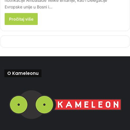
notifikacije Ambasade Velike Britanije, kao i Delegacije
Evropske unije u Bosni i…
Pročitaj više
O Kameleonu