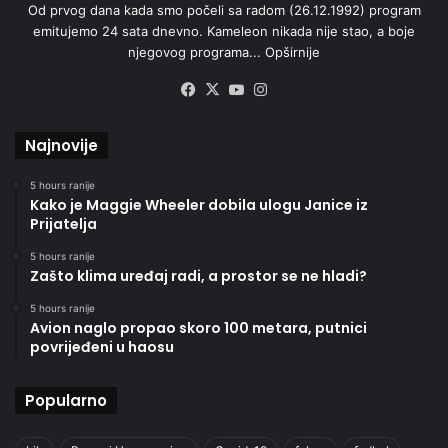
Od prvog dana kada smo počeli sa radom (26.12.1992) program
emitujemo 24 sata dnevno. Kameleon nikada nije stao, a boje
njegovog programa...
Opširnije
Facebook
X
YouTube
Instagram
Najnovije
5 hours ranije
Kako je Maggie Wheeler dobila ulogu Janice iz
Prijatelja
5 hours ranije
Zašto klima uređaj radi, a prostor se ne hladi?
5 hours ranije
Avion naglo propao skoro 100 metara, putnici
povrijeđeni u haosu
Popularno