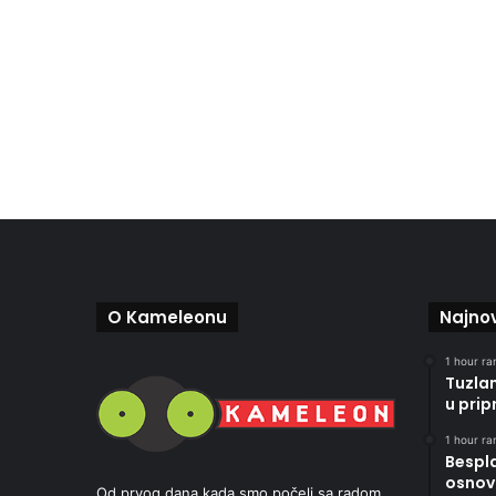
O Kameleonu
Najnov
1 hour ran
Tuzla
u pri
1 hour ran
Bespla
osnov
Od prvog dana kada smo počeli sa radom