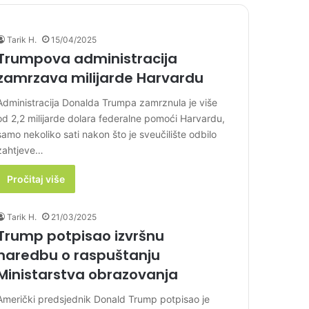
Tarik H.
15/04/2025
Trumpova administracija
zamrzava milijarde Harvardu
Administracija Donalda Trumpa zamrznula je više
od 2,2 milijarde dolara federalne pomoći Harvardu,
samo nekoliko sati nakon što je sveučilište odbilo
zahtjeve…
Pročitaj više
Tarik H.
21/03/2025
Trump potpisao izvršnu
naredbu o raspuštanju
Ministarstva obrazovanja
Američki predsjednik Donald Trump potpisao je