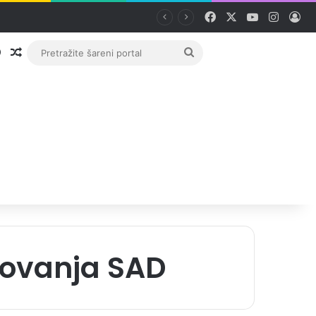
Facebook
X
YouTube
Instag
Pri
Prijava
Random članak
Pretražite
šareni
portal
zovanja SAD