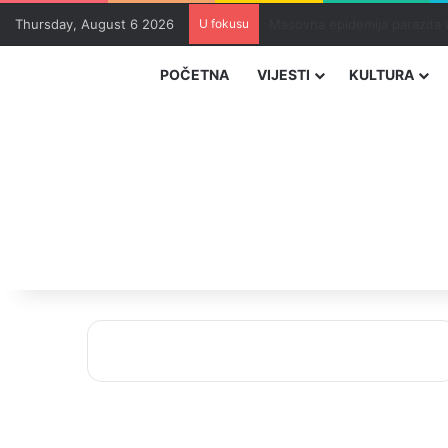
Thursday, August 6 2026
U fokusu
Teška saobraćajna nesreća u
POČETNA
VIJESTI
KULTURA