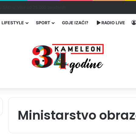
 Banovićima, poginuo 60-godišnji vozač
LIFESTYLE
SPORT
GDJE IZAĆI?
RADIO LIVE
Ministarstvo obra