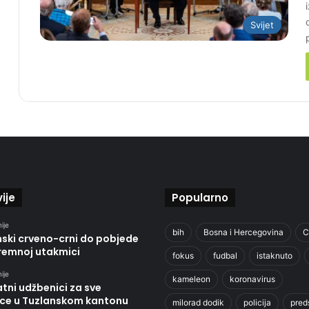
Svijet
ije
Popularno
ije
bih
Bosna i Hercegovina
C
nski crveno-crni do pobjede
premnoj utakmici
fokus
fudbal
istaknuto
ije
kameleon
koronavirus
tni udžbenici za sve
ce u Tuzlanskom kantonu
milorad dodik
policija
pred