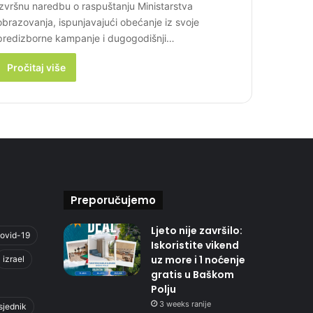
izvršnu naredbu o raspuštanju Ministarstva
obrazovanja, ispunjavajući obećanje iz svoje
predizborne kampanje i dugogodišnji…
Pročitaj više
Preporučujemo
Ljeto nije završilo:
ovid-19
Iskoristite vikend
uz more i 1 noćenje
izrael
gratis u Baškom
Polju
3 weeks ranije
sjednik