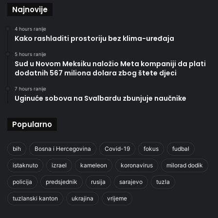
Najnovije
4 hours ranije
Kako rashladiti prostoriju bez klima-uređaja
5 hours ranije
Sud u Novom Meksiku naložio Meta kompaniji da plati
dodatnih 567 miliona dolara zbog štete djeci
7 hours ranije
Uginuće sobova na Svalbardu zbunjuje naučnike
Popularno
bih
Bosna i Hercegovina
Covid-19
fokus
fudbal
istaknuto
izrael
kameleon
koronavirus
milorad dodik
policija
predsjednik
rusija
sarajevo
tuzla
tuzlanski kanton
ukrajina
vrijeme