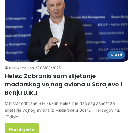
Vijesti
radiokameleon
03/03/2025
Helez: Zabranio sam slijetanje
mađarskog vojnog aviona u Sarajevo i
Banju Luku
Ministar odbrane BiH Zukan Helez nije dao saglasnost za
slijetanje vojnog aviona iz Mađarske u Bosnu i Hercegovinu.
“Odbio…
Pročitaj više