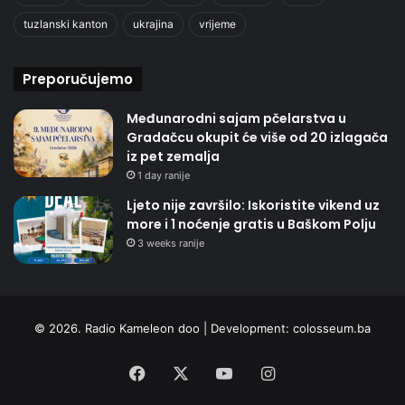
tuzlanski kanton
ukrajina
vrijeme
Preporučujemo
Međunarodni sajam pčelarstva u
Gradačcu okupit će više od 20 izlagača
iz pet zemalja
1 day ranije
Ljeto nije završilo: Iskoristite vikend uz
more i 1 noćenje gratis u Baškom Polju
3 weeks ranije
© 2026. Radio Kameleon doo | Development:
colosseum.ba
Facebook
X
YouTube
Instagram