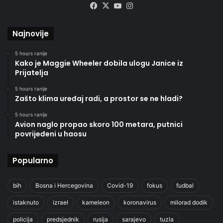
Facebook
X
YouTube
Instagram
Najnovije
5 hours ranije
Kako je Maggie Wheeler dobila ulogu Janice iz
Prijatelja
5 hours ranije
Zašto klima uređaj radi, a prostor se ne hladi?
5 hours ranije
Avion naglo propao skoro 100 metara, putnici
povrijeđeni u haosu
Popularno
bih
Bosna i Hercegovina
Covid-19
fokus
fudbal
istaknuto
izrael
kameleon
koronavirus
milorad dodik
policija
predsjednik
rusija
sarajevo
tuzla