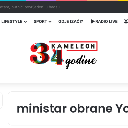
traže poseban status za Memorijalni centar Srebrenica
LIFESTYLE
SPORT
GDJE IZAĆI?
RADIO LIVE
ministar obrane Y