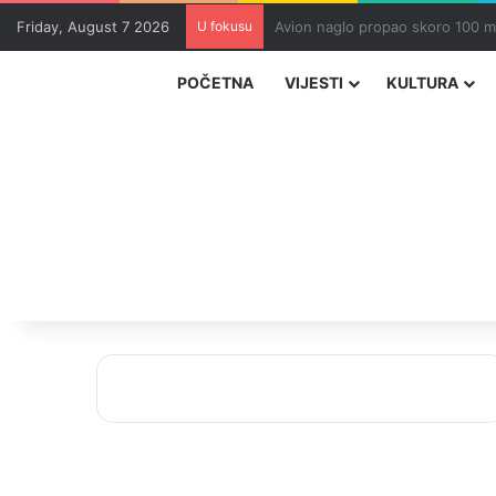
Friday, August 7 2026
U fokusu
Zvizdić, Magazinović i Kojović 
POČETNA
VIJESTI
KULTURA