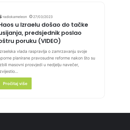
radiokameleon
27/03/2023
Haos u Izraelu došao do tačke
usijanja, predsjednik poslao
oštru poruku (VIDEO)
Izraelska vlada raspravlja o zamrzavanju svoje
sporne planirane pravosudne reforme nakon što su
izbili masovni prosvjedi u nedjelju navečer,
izvijestio…
Pročitaj više