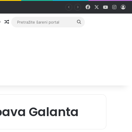
Facebook
X
YouTube
Instag
Pri
Prijava
Random članak
Pretražite
šareni
portal
oava Galanta