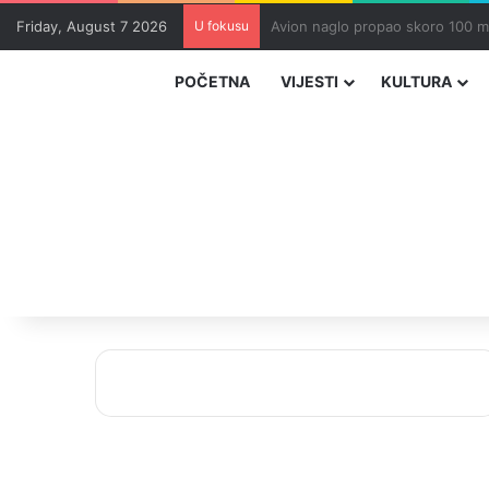
Friday, August 7 2026
U fokusu
Zvizdić, Magazinović i Kojović 
POČETNA
VIJESTI
KULTURA