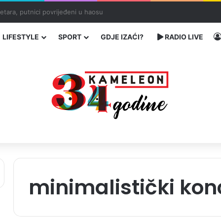
traže poseban status za Memorijalni centar Srebrenica
LIFESTYLE
SPORT
GDJE IZAĆI?
RADIO LIVE
minimalistički kon