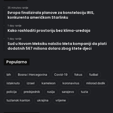
35 minutes ranije
Evropa finalizirala planove za konstelaciju IRIS,
konkurenta američkom Starlinku
1 day ranije
Kako rashladiti prostoriju bez klima-uređaja
1 day ranije
Sud u Novom Meksiku naložio Meta kompaniji da plati
dodatnih 567 miliona dolara zbog štete djeci
Popularno
bih
Bosna i Hercegovina
Covid-19
fokus
fudbal
istaknuto
izrael
kameleon
koronavirus
milorad dodik
policija
predsjednik
rusija
sarajevo
tuzla
tuzlanski kanton
ukrajina
vrijeme