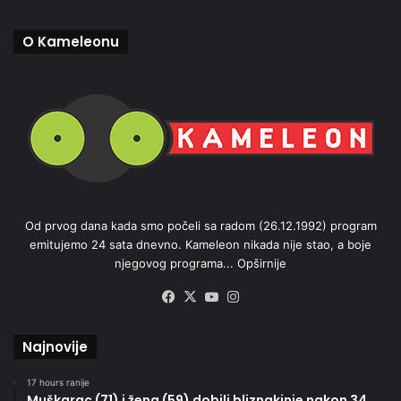
O Kameleonu
Od prvog dana kada smo počeli sa radom (26.12.1992) program
emitujemo 24 sata dnevno. Kameleon nikada nije stao, a boje
njegovog programa...
Opširnije
Facebook
X
YouTube
Instagram
Najnovije
17 hours ranije
Muškarac (71) i žena (59) dobili bliznakinje nakon 34