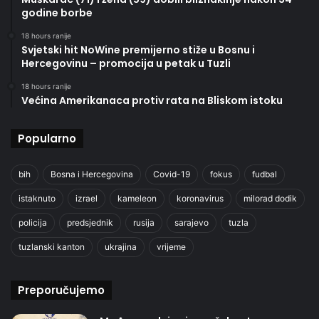
godine borbe
18 hours ranije
Svjetski hit NoWine premijerno stiže u Bosnu i
Hercegovinu – promocija u petak u Tuzli
18 hours ranije
Većina Amerikanaca protiv rata na Bliskom istoku
Popularno
bih
Bosna i Hercegovina
Covid-19
fokus
fudbal
istaknuto
izrael
kameleon
koronavirus
milorad dodik
policija
predsjednik
rusija
sarajevo
tuzla
tuzlanski kanton
ukrajina
vrijeme
Preporučujemo