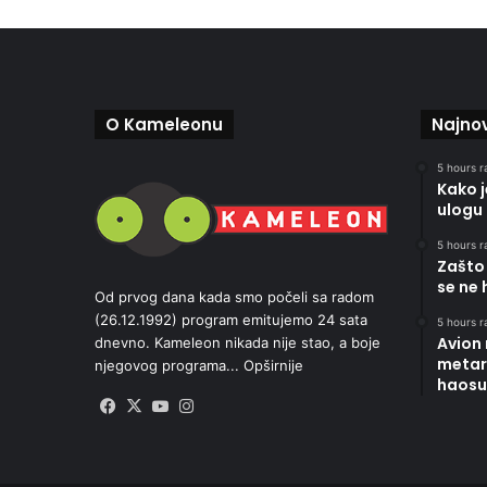
O Kameleonu
Najnov
5 hours r
Kako 
ulogu 
5 hours r
Zašto 
se ne 
Od prvog dana kada smo počeli sa radom
(26.12.1992) program emitujemo 24 sata
5 hours r
Avion
dnevno. Kameleon nikada nije stao, a boje
metara
njegovog programa...
Opširnije
haosu
Facebook
X
YouTube
Instagram