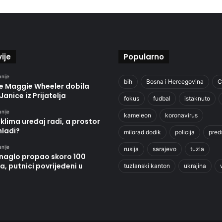
ije
Popularno
anije
bih
Bosna i Hercegovina
C
je Maggie Wheeler dobila
Janice iz Prijatelja
fokus
fudbal
istaknuto
anije
kameleon
koronavirus
klima uređaj radi, a prostor
hladi?
milorad dodik
policija
pred
anije
rusija
sarajevo
tuzla
 naglo propao skoro 100
, putnici povrijeđeni u
tuzlanski kanton
ukrajina