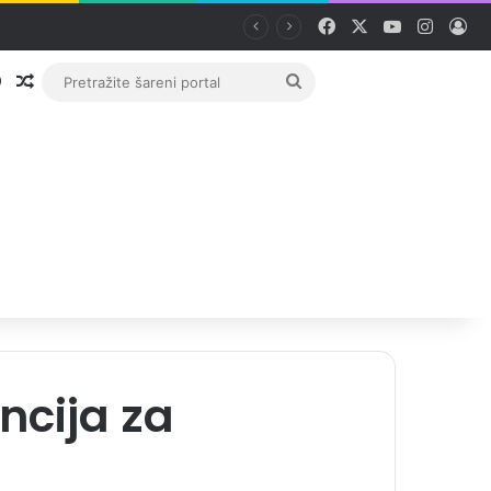
Facebook
X
YouTube
Instag
Pri
Prijava
Random članak
Pretražite
šareni
portal
cija za