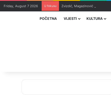
Friday, August 7 2026
U fokusu
Zvizdić, Magazinović i Kojović 
POČETNA
VIJESTI
KULTURA