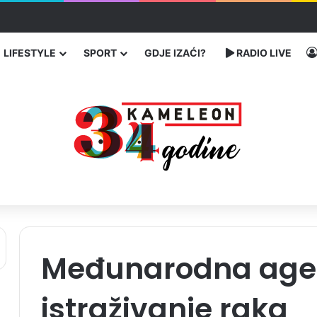
traže poseban status za Memorijalni centar Srebrenica
LIFESTYLE
SPORT
GDJE IZAĆI?
RADIO LIVE
Međunarodna agen
istraživanje raka