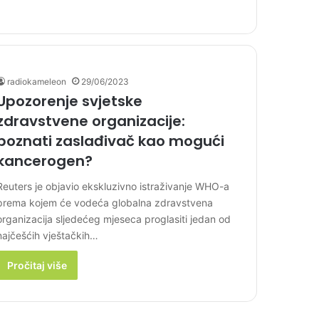
radiokameleon
29/06/2023
Upozorenje svjetske
zdravstvene organizacije:
poznati zaslađivač kao mogući
kancerogen?
Reuters je objavio ekskluzivno istraživanje WHO-a
prema kojem će vodeća globalna zdravstvena
organizacija sljedećeg mjeseca proglasiti jedan od
najčešćih vještačkih…
Pročitaj više