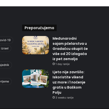
Preporučujemo
Međunarodni
ovid-19
sajam pčelarstva u
Gradačcu okupit će
izrael
više od 20 izlagača
iz pet zemalja
1 day ranije
sjednik
Ljeto nije završilo:
Iskoristite vikend
vrijeme
uz more i 1 noćenje
gratis u Baškom
Polju
3 weeks ranije