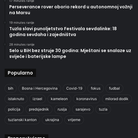
17 minutes ranije
Perseverance rover oborio rekord u autonomnoj vožnji
na Marsu
19 minutes ranije
Tuzla slavi punoljetstvo Festivala sevdalinke: 18
godina sevdaha i zajedništva
28 minutes ranije
Selo u BiH bez struje 30 godina: Mještani se snalaze uz
svijeće i baterijske lampe
Popularno
bih
Bosna i Hercegovina
Covid-19
fokus
fudbal
istaknuto
izrael
kameleon
koronavirus
milorad dodik
policija
predsjednik
rusija
sarajevo
tuzla
tuzlanski kanton
ukrajina
vrijeme