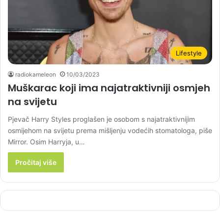
Lifestyle
radiokameleon
10/03/2023
Muškarac koji ima najatraktivniji osmjeh
na svijetu
Pjevač Harry Styles proglašen je osobom s najatraktivnijim
osmijehom na svijetu prema mišljenju vodećih stomatologa, piše
Mirror. Osim Harryja, u…
Pročitaj više