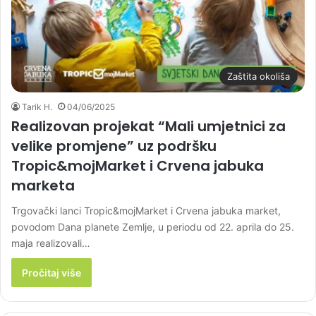
Zaštita okoliša
Tarik H.
04/06/2025
Realizovan projekat “Mali umjetnici za
velike promjene” uz podršku
Tropic&mojMarket i Crvena jabuka
marketa
Trgovački lanci Tropic&mojMarket i Crvena jabuka market,
povodom Dana planete Zemlje, u periodu od 22. aprila do 25.
maja realizovali…
Pročitaj više