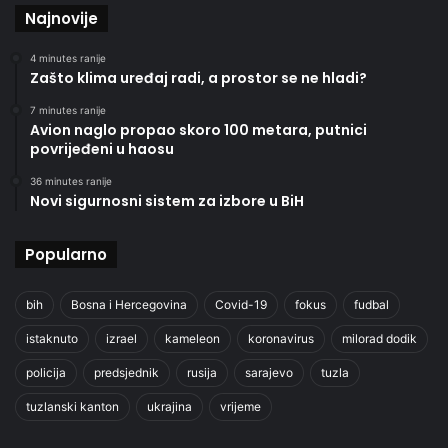
Najnovije
4 minutes ranije
Zašto klima uređaj radi, a prostor se ne hladi?
7 minutes ranije
Avion naglo propao skoro 100 metara, putnici
povrijeđeni u haosu
36 minutes ranije
Novi sigurnosni sistem za izbore u BiH
Popularno
bih
Bosna i Hercegovina
Covid-19
fokus
fudbal
istaknuto
izrael
kameleon
koronavirus
milorad dodik
policija
predsjednik
rusija
sarajevo
tuzla
tuzlanski kanton
ukrajina
vrijeme