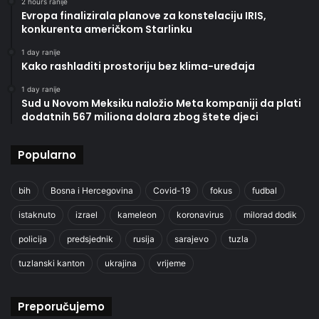
2 hours ranije
Evropa finalizirala planove za konstelaciju IRIS,
konkurenta američkom Starlinku
1 day ranije
Kako rashladiti prostoriju bez klima-uređaja
1 day ranije
Sud u Novom Meksiku naložio Meta kompaniji da plati
dodatnih 567 miliona dolara zbog štete djeci
Popularno
bih
Bosna i Hercegovina
Covid-19
fokus
fudbal
istaknuto
izrael
kameleon
koronavirus
milorad dodik
policija
predsjednik
rusija
sarajevo
tuzla
tuzlanski kanton
ukrajina
vrijeme
Preporučujemo