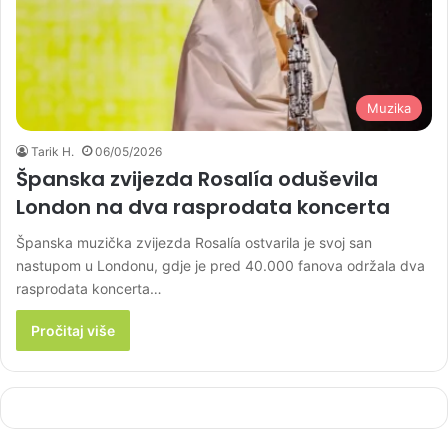
Muzika
Tarik H.
06/05/2026
Španska zvijezda Rosalía oduševila
London na dva rasprodata koncerta
Španska muzička zvijezda Rosalía ostvarila je svoj san
nastupom u Londonu, gdje je pred 40.000 fanova održala dva
rasprodata koncerta…
Pročitaj više