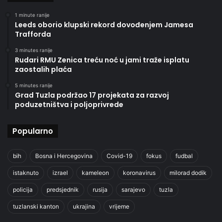
1 minute ranije
Leeds oborio klupski rekord dovođenjem Jamesa
Trafforda
3 minutes ranije
Rudari RMU Zenica treću noć u jami traže isplatu
zaostalih plaća
5 minutes ranije
Grad Tuzla podržao 17 projekata za razvoj
poduzetništva i poljoprivrede
Popularno
bih
Bosna i Hercegovina
Covid-19
fokus
fudbal
istaknuto
izrael
kameleon
koronavirus
milorad dodik
policija
predsjednik
rusija
sarajevo
tuzla
tuzlanski kanton
ukrajina
vrijeme