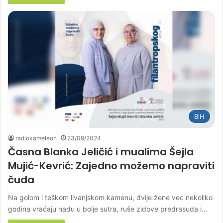
BiH
radiokameleon
23/09/2024
Časna Blanka Jeličić i mualima Šejla
Mujić-Kevrić: Zajedno možemo napraviti
čuda
Na golom i teškom livanjskom kamenu, dvije žene već nekoliko
godina vraćaju nadu u bolje sutra, ruše zidove predrasuda i…