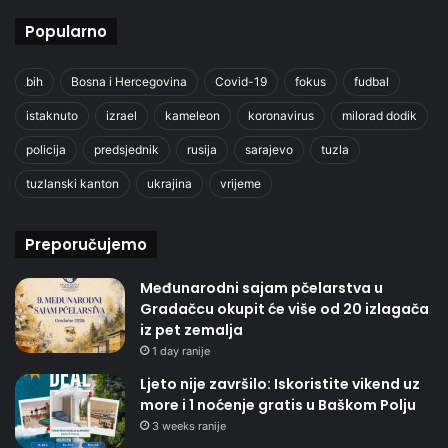
Popularno
bih
Bosna i Hercegovina
Covid-19
fokus
fudbal
istaknuto
izrael
kameleon
koronavirus
milorad dodik
policija
predsjednik
rusija
sarajevo
tuzla
tuzlanski kanton
ukrajina
vrijeme
Preporučujemo
Međunarodni sajam pčelarstva u
Gradačcu okupit će više od 20 izlagača
iz pet zemalja
1 day ranije
Ljeto nije završilo: Iskoristite vikend uz
more i 1 noćenje gratis u Baškom Polju
3 weeks ranije