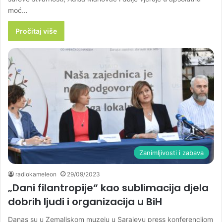
moć…
Pročitaj više
Zanimljivosti i zabava
radiokameleon
29/09/2023
„Dani filantropije“ kao sublimacija djela
dobrih ljudi i organizacija u BiH
Danas su u Zemaljskom muzeju u Sarajevu press konferencijom