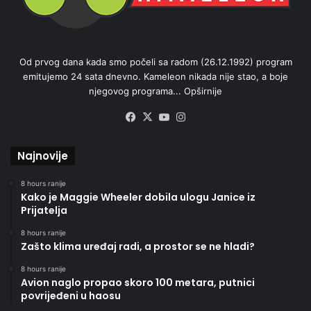
Od prvog dana kada smo počeli sa radom (26.12.1992) program
emitujemo 24 sata dnevno. Kameleon nikada nije stao, a boje
njegovog programa...
Opširnije
Facebook
X
YouTube
Instagram
Najnovije
8 hours ranije
Kako je Maggie Wheeler dobila ulogu Janice iz
Prijatelja
8 hours ranije
Zašto klima uređaj radi, a prostor se ne hladi?
8 hours ranije
Avion naglo propao skoro 100 metara, putnici
povrijeđeni u haosu