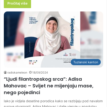
Pročitaj više
Tuzlanski kanton
radiokameleon
18/09/2024
“Ljudi filantropskog srca”: Adisa
Mahovac – Svijet ne mijenjaju mase,
nego pojedinci
Iako je vidjela desetine porodica kako se razbijaju pod navalom
surove stvarnosti, Adisa Mahovac i dalje vjeruje u apsolutnu