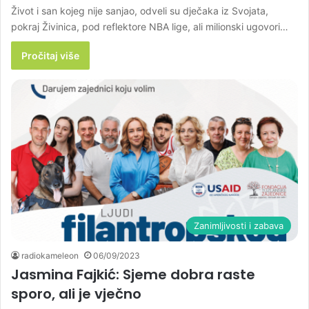
Život i san kojeg nije sanjao, odveli su dječaka iz Svojata,
pokraj Živinica, pod reflektore NBA lige, ali milionski ugovori…
Pročitaj više
Zanimljivosti i zabava
radiokameleon
06/09/2023
Jasmina Fajkić: Sjeme dobra raste
sporo, ali je vječno