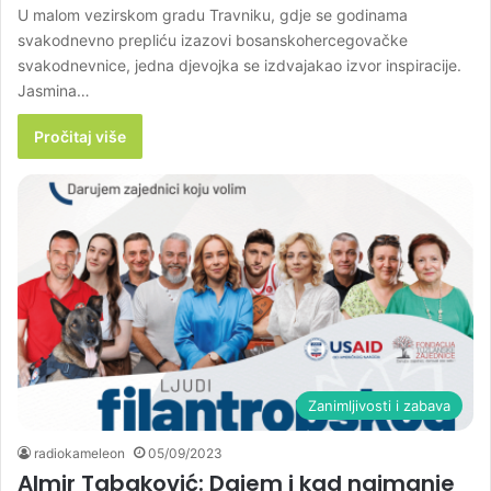
U malom vezirskom gradu Travniku, gdje se godinama
svakodnevno prepliću izazovi bosanskohercegovačke
svakodnevnice, jedna djevojka se izdvajakao izvor inspiracije.
Jasmina…
Pročitaj više
Zanimljivosti i zabava
radiokameleon
05/09/2023
Almir Tabaković: Dajem i kad najmanje