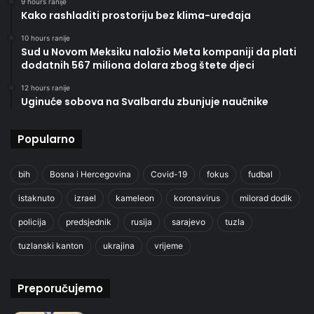
9 hours ranije
Kako rashladiti prostoriju bez klima-uređaja
10 hours ranije
Sud u Novom Meksiku naložio Meta kompaniji da plati
dodatnih 567 miliona dolara zbog štete djeci
12 hours ranije
Uginuće sobova na Svalbardu zbunjuje naučnike
Popularno
bih
Bosna i Hercegovina
Covid-19
fokus
fudbal
istaknuto
izrael
kameleon
koronavirus
milorad dodik
policija
predsjednik
rusija
sarajevo
tuzla
tuzlanski kanton
ukrajina
vrijeme
Preporučujemo