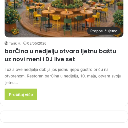
Preporučujemo
Tarik H.
08/05/2026
barČina u nedjelju otvara ljetnu baštu
uz novi meni i DJ live set
Tuzla ove nedjelje dobija još jednu lijepu gastro priču na
otvorenom. Restoran barČina u nedjelju, 10. maja, otvara svoju
ljetnu…
Pročitaj više