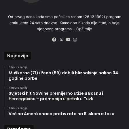
Od prvog dana kada smo počeli sa radom (26.12.1992) program
emitujemo 24 sata dnevno. Kameleon nikada nije stao, a boje
njegovog programa...
Opširnije
Facebook
X
YouTube
Instagram
Najnovije
3 hours ranije
Muškarac (71) i žena (59) dobili bliznakinje nakon 34
godine borbe
4 hours ranije
Svjetski hit NoWine premijerno stiže u Bosnu i
Hercegovinu – promocija u petak u Tuzli
4 hours ranije
Većina Amerikanaca protiv rata na Bliskom istoku