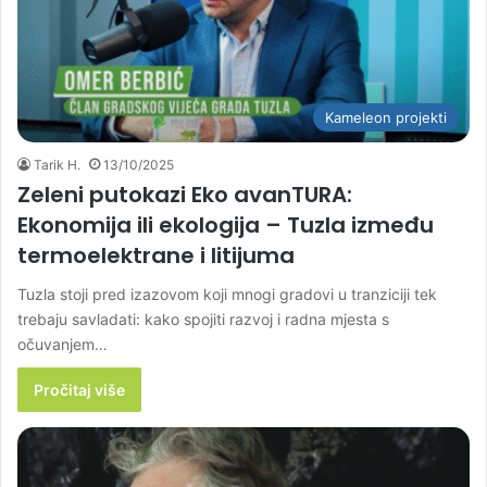
Kameleon projekti
Tarik H.
13/10/2025
Zeleni putokazi Eko avanTURA:
Ekonomija ili ekologija – Tuzla između
termoelektrane i litijuma
Tuzla stoji pred izazovom koji mnogi gradovi u tranziciji tek
trebaju savladati: kako spojiti razvoj i radna mjesta s
očuvanjem…
Pročitaj više