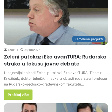
Kameleon projekti
Tarik H.
06/10/2025
Zeleni putokazi Eko avanTURA: Rudarska
struka u fokusu javne debate
U najnovijoj epizodi Zeleni putokazi: Eko avanTURA, Tihomir
Knežiček, doktor tehničkih nauka iz oblasti rudarstva i profesor
na Rudarsko-geološko-građevinskom fakultetu…
Pročitaj više