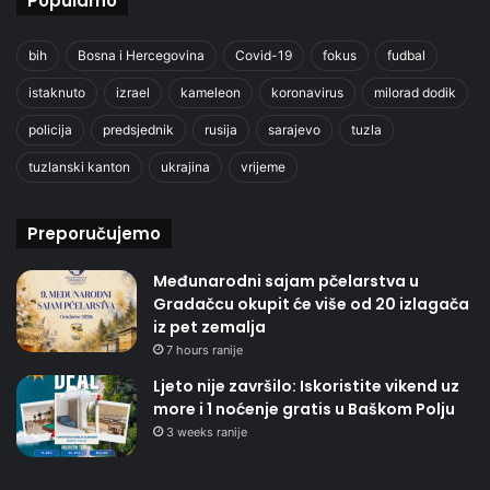
Popularno
bih
Bosna i Hercegovina
Covid-19
fokus
fudbal
istaknuto
izrael
kameleon
koronavirus
milorad dodik
policija
predsjednik
rusija
sarajevo
tuzla
tuzlanski kanton
ukrajina
vrijeme
Preporučujemo
Međunarodni sajam pčelarstva u
Gradačcu okupit će više od 20 izlagača
iz pet zemalja
7 hours ranije
Ljeto nije završilo: Iskoristite vikend uz
more i 1 noćenje gratis u Baškom Polju
3 weeks ranije