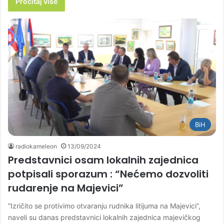
Pročitaj više
BiH
radiokameleon
13/09/2024
Predstavnici osam lokalnih zajednica
potpisali sporazum : “Nećemo dozvoliti
rudarenje na Majevici”
“Izričito se protivimo otvaranju rudnika litijuma na Majevici”,
naveli su danas predstavnici lokalnih zajednica majevičkog