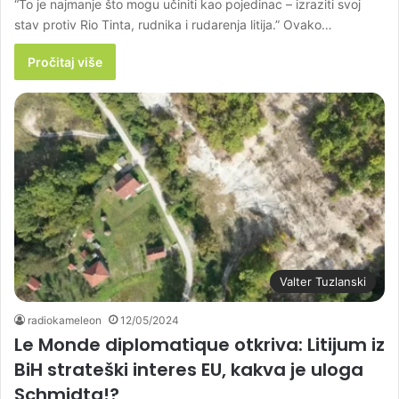
“To je najmanje što mogu učiniti kao pojedinac – izraziti svoj
stav protiv Rio Tinta, rudnika i rudarenja litija.” Ovako…
Pročitaj više
Valter Tuzlanski
radiokameleon
12/05/2024
Le Monde diplomatique otkriva: Litijum iz
BiH strateški interes EU, kakva je uloga
Schmidta!?