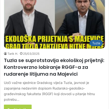
Tuzla
Tarik H.
25/03/2025
Tuzla se suprotstavlja ekološkoj prijetnji:
Kontroverzno lobiranje RGGF-a za
rudarenje litijuma na Majevici
Uoči važne sjednice Gradskog vijeća Tuzla, javnost je
zapanjena nedavnim dopisom Rudarsko-geološko-
građevinskog fakulteta (RGGF) koji dovodi u pitanje hitnu
potrebu…