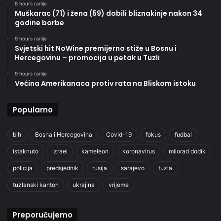
8 hours ranije
Muškarac (71) i žena (59) dobili bliznakinje nakon 34
godine borbe
9 hours ranije
Svjetski hit NoWine premijerno stiže u Bosnu i
Hercegovinu – promocija u petak u Tuzli
9 hours ranije
Većina Amerikanaca protiv rata na Bliskom istoku
Popularno
bih
Bosna i Hercegovina
Covid-19
fokus
fudbal
istaknuto
izrael
kameleon
koronavirus
milorad dodik
policija
predsjednik
rusija
sarajevo
tuzla
tuzlanski kanton
ukrajina
vrijeme
Preporučujemo