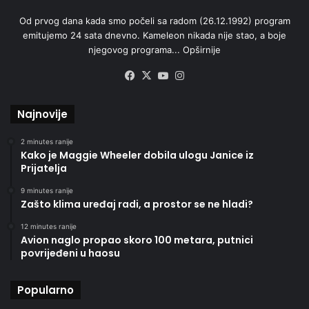
Od prvog dana kada smo počeli sa radom (26.12.1992) program
emitujemo 24 sata dnevno. Kameleon nikada nije stao, a boje
njegovog programa...
Opširnije
Facebook
X
YouTube
Instagram
Najnovije
2 minutes ranije
Kako je Maggie Wheeler dobila ulogu Janice iz
Prijatelja
9 minutes ranije
Zašto klima uređaj radi, a prostor se ne hladi?
12 minutes ranije
Avion naglo propao skoro 100 metara, putnici
povrijeđeni u haosu
Popularno