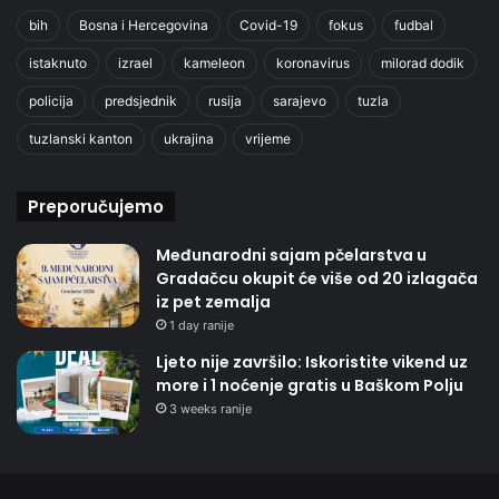
bih
Bosna i Hercegovina
Covid-19
fokus
fudbal
istaknuto
izrael
kameleon
koronavirus
milorad dodik
policija
predsjednik
rusija
sarajevo
tuzla
tuzlanski kanton
ukrajina
vrijeme
Preporučujemo
Međunarodni sajam pčelarstva u
Gradačcu okupit će više od 20 izlagača
iz pet zemalja
1 day ranije
Ljeto nije završilo: Iskoristite vikend uz
more i 1 noćenje gratis u Baškom Polju
3 weeks ranije