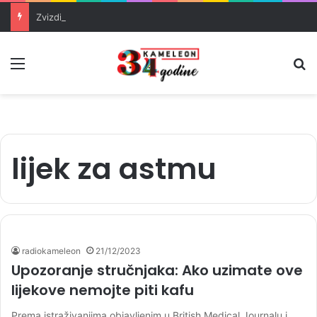
Zvizdić, Magazinović i Kojović traže poseban status za Memorijalni centar Srebrenica
Meni
Pr
lijek za astmu
radiokameleon
21/12/2023
Upozoranje stručnjaka: Ako uzimate ove
lijekove nemojte piti kafu
Prema istraživanjima objavljenim u British Medical Journalu i