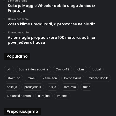
3 minutes ranije
Kako je Maggie Wheeler dobila ulogu Janice iz
Prijatelja
10 minutes ranije
Zašto klima uređaj radi, a prostor se ne hladi?
13 minutes ranije
Avion naglo propao skoro 100 metara, putnici
povrijeđeni u haosu
Popularno
bih
Bosna i Hercegovina
Covid-19
fokus
fudbal
istaknuto
izrael
kameleon
koronavirus
milorad dodik
policija
predsjednik
rusija
sarajevo
tuzla
tuzlanski kanton
ukrajina
vrijeme
Preporučujemo