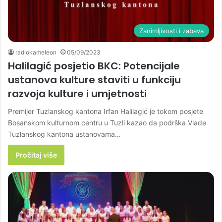
Zanimljivosti i zabava
radiokameleon
05/09/2023
Halilagić posjetio BKC: Potencijale
ustanova kulture staviti u funkciju
razvoja kulture i umjetnosti
Premijer Tuzlanskog kantona Irfan Halilagić je tokom posjete
Bosanskom kulturnom centru u Tuzli kazao da podrška Vlade
Tuzlanskog kantona ustanovama…
Pročitaj više