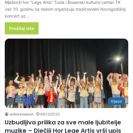
Mješoviti hor “Lege Artis” Tuzla i Bosanski kulturni centar TK
već 10. godinu za redom organizuju tradicionalni Novogodišnji
koncert uz…
Pročitaj više
Vijesti
radiokameleon
06/12/2023
Uzbudljiva prilika za sve male ljubitelje
muzike – Dječiji Hor Lege Artis vrši upis