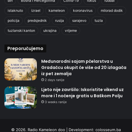
bih
Bosna i Hercegovina
Covid-19
fokus
fudbal
istaknuto
izrael
kameleon
koronavirus
milorad dodik
policija
predsjednik
rusija
sarajevo
tuzla
tuzlanski kanton
ukrajina
vrijeme
Preporučujemo
Međunarodni sajam pčelarstva u
Gradačcu okupit će više od 20 izlagača
iz pet zemalja
2 days ranije
Ljeto nije završilo: Iskoristite vikend uz
more i 1 noćenje gratis u Baškom Polju
3 weeks ranije
© 2026. Radio Kameleon doo | Development:
colosseum.ba