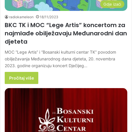
Gdje izaći
radiokameleon
18/11/2023
BKC TK i MOC “Lege Artis” koncertom za
najmlađe obilježavaju Međunarodni dan
djeteta
MOC “Lege Artis” i “Bosanski kulturni centar TK” povodom
obilježavanja Međunarodnog dana djeteta, 20. novembra
2023. godine organizuju koncert Dječijeg…
Pročitaj više