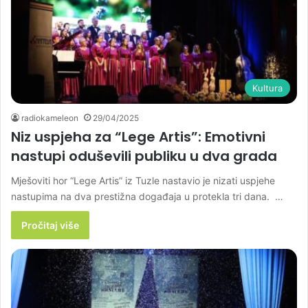
Kultura
radiokameleon
29/04/2025
Niz uspjeha za “Lege Artis”: Emotivni
nastupi oduševili publiku u dva grada
Mješoviti hor “Lege Artis” iz Tuzle nastavio je nizati uspjehe
nastupima na dva prestižna događaja u protekla tri dana. …
Pročitaj više