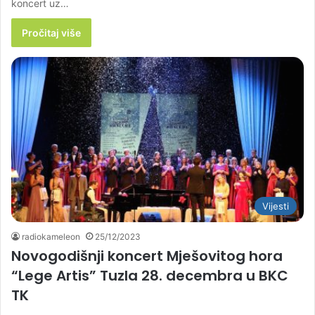
koncert uz…
Pročitaj više
Vijesti
radiokameleon
25/12/2023
Novogodišnji koncert Mješovitog hora
“Lege Artis” Tuzla 28. decembra u BKC
TK