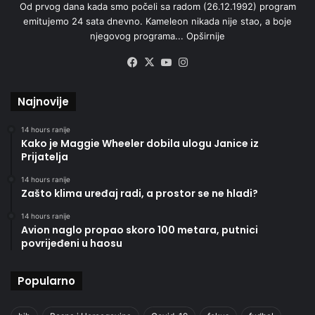
Od prvog dana kada smo počeli sa radom (26.12.1992) program
emitujemo 24 sata dnevno. Kameleon nikada nije stao, a boje
njegovog programa...
Opširnije
Facebook
X
YouTube
Instagram
Najnovije
14 hours ranije
Kako je Maggie Wheeler dobila ulogu Janice iz
Prijatelja
14 hours ranije
Zašto klima uređaj radi, a prostor se ne hladi?
14 hours ranije
Avion naglo propao skoro 100 metara, putnici
povrijeđeni u haosu
Popularno