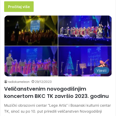
Pročitaj više
Vijesti
radiokameleon
29/12/2023
Veličanstvenim novogodišnjim
koncertom BKC TK završio 2023. godinu
Muzički obrazovni centar “Lege Artis” i Bosanski kulturni centar
TK, sinoć su po 10. put priredili veličanstven Novogodišnji