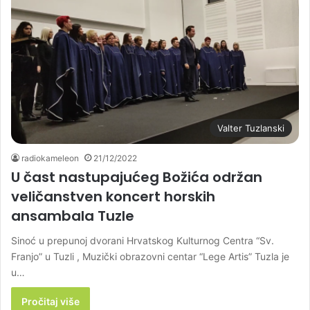
Valter Tuzlanski
radiokameleon
21/12/2022
U čast nastupajućeg Božića održan
veličanstven koncert horskih
ansambala Tuzle
Sinoć u prepunoj dvorani Hrvatskog Kulturnog Centra “Sv.
Franjo” u Tuzli , Muzički obrazovni centar “Lege Artis” Tuzla je
u…
Pročitaj više