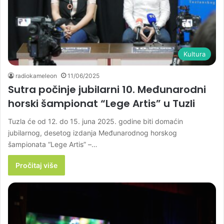
Kultura
radiokameleon
11/06/2025
Sutra počinje jubilarni 10. Međunarodni
horski šampionat “Lege Artis” u Tuzli
Tuzla će od 12. do 15. juna 2025. godine biti domaćin
jubilarnog, desetog izdanja Međunarodnog horskog
šampionata “Lege Artis” –…
Pročitaj više