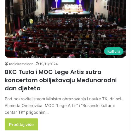
Kultura
radiokameleon
19/11/2024
BKC Tuzla i MOC Lege Artis sutra
koncertom obilježavaju Međunarodni
dan djeteta
Pod pokroviteljstvom Ministra obrazovanja i nauke TK, dr. sci.
Ahmeda Omerovića, MOC “Lege Artis” i “Bosanski kulturni
centar TK” prigodnim…
Pročitaj više